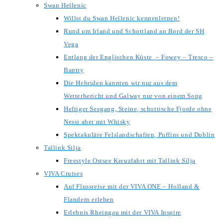
Swan Hellenic
Willst du Swan Hellenic kennenlernen!
Rund um Irland und Schottland an Bord der SH
Vega
Entlang der Englischen Küste – Fowey – Tresco –
Bantry
Die Hebriden kannten wir nur aus dem
Wetterbericht und Galway nur von einem Song
Heftiger Seegang, Steine, schottische Fjorde ohne
Nessi aber mit Whisky
Spektakuläre Felslandschaften, Puffins und Dublin
Tallink Silja
Freestyle Ostsee Kreuzfahrt mit Tallink Silja
VIVA Cruises
Auf Flussreise mit der VIVA ONE – Holland &
Flandern erleben
Erlebnis Rheingau mit der VIVA Inspire