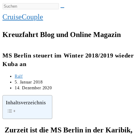
CruiseCouple
Kreuzfahrt Blog und Online Magazin
MS Berlin steuert im Winter 2018/2019 wieder
Kuba an
Beitrags-
Ralf
Autor:
Beitrag
5. Januar 2018
veröffentlicht:
Beitrag
14. Dezember 2020
zuletzt
geändert
Inhaltsverzeichnis
am:
Zurzeit ist die MS Berlin in der Karibik,