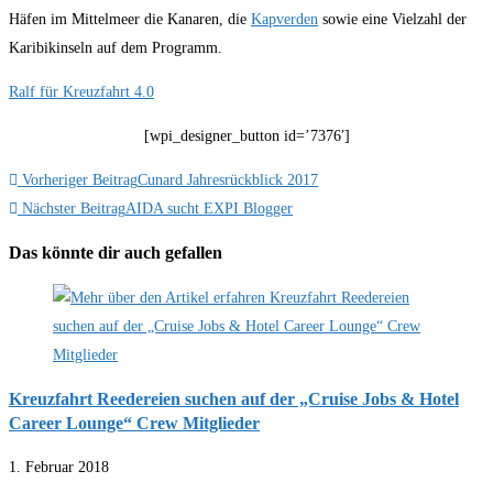
Häfen im Mittelmeer die Kanaren, die
Kapverden
sowie eine Vielzahl der
Karibikinseln auf dem Programm.
Ralf für Kreuzfahrt 4.0
[wpi_designer_button id=’7376′]
Weitere
Vorheriger Beitrag
Cunard Jahresrückblick 2017
Nächster Beitrag
AIDA sucht EXPI Blogger
Artikel
ansehen
Das könnte dir auch gefallen
Kreuzfahrt Reedereien suchen auf der „Cruise Jobs & Hotel
Career Lounge“ Crew Mitglieder
1. Februar 2018