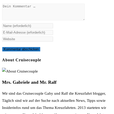
Kommentar
Gib
deinen
Gib
Namen
deine
Gib
oder
E-
deine
Benutzernamen
Mail-
Website-
zum
Adresse
URL
About Cruisecouple
Kommentieren
zum
ein
ein
Kommentieren
(optional)
ein
Mrs. Gabriele and Mr. Ralf
Wir sind das Cruisecouple Gaby und Ralf die Kreuzfahrt blogger,
Täglich sind wir auf der Suche nach aktuellen News, Tipps sowie
Insiderinfos rund um das Thema Kreuzfahrten. 2013 starteten wir