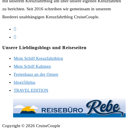
mit unserem Kreuzfahrtblog um über unsere eigenen Kreuzfahrten
zu berichten. Seit 2016 schreiben wir gemeinsam in unserem
Reederei unabhängigen Kreuzfahrtblog CruiseCouple.
Opens
in
Opens
a
in
Unsere Lieblingsblogs und Reiseseiten
new
a
Moin Schiff Kreuzfahrtblog
tab
new
Mein Schiff Kabinen
tab
Ferienhaus an der Ostsee
blogs50plus
TRAVEL EDITION
Copyright © 2026 CruiseCouple