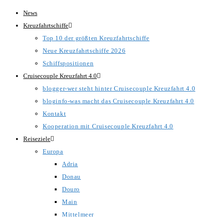
Zum
News
Inhalt
Kreuzfahrtschiffe
springen
Top 10 der größten Kreuzfahrtschiffe
Neue Kreuzfahrtschiffe 2026
Schiffspositionen
Cruisecouple Kreuzfahrt 4.0
blogger-wer steht hinter Cruisecouple Kreuzfahrt 4.0
bloginfo-was macht das Cruisecouple Kreuzfahrt 4.0
Kontakt
Kooperation mit Cruisecouple Kreuzfahrt 4.0
Reiseziele
Europa
Adria
Donau
Douro
Main
Mittelmeer