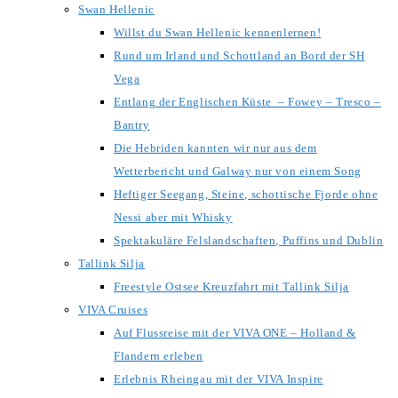
Swan Hellenic
Willst du Swan Hellenic kennenlernen!
Rund um Irland und Schottland an Bord der SH
Vega
Entlang der Englischen Küste – Fowey – Tresco –
Bantry
Die Hebriden kannten wir nur aus dem
Wetterbericht und Galway nur von einem Song
Heftiger Seegang, Steine, schottische Fjorde ohne
Nessi aber mit Whisky
Spektakuläre Felslandschaften, Puffins und Dublin
Tallink Silja
Freestyle Ostsee Kreuzfahrt mit Tallink Silja
VIVA Cruises
Auf Flussreise mit der VIVA ONE – Holland &
Flandern erleben
Erlebnis Rheingau mit der VIVA Inspire