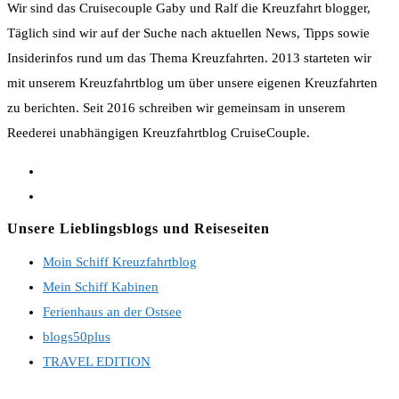
Wir sind das Cruisecouple Gaby und Ralf die Kreuzfahrt blogger,
Täglich sind wir auf der Suche nach aktuellen News, Tipps sowie
Insiderinfos rund um das Thema Kreuzfahrten. 2013 starteten wir
mit unserem Kreuzfahrtblog um über unsere eigenen Kreuzfahrten
zu berichten. Seit 2016 schreiben wir gemeinsam in unserem
Reederei unabhängigen Kreuzfahrtblog CruiseCouple.
Opens
in
Opens
a
in
Unsere Lieblingsblogs und Reiseseiten
new
a
Moin Schiff Kreuzfahrtblog
tab
new
Mein Schiff Kabinen
tab
Ferienhaus an der Ostsee
blogs50plus
TRAVEL EDITION