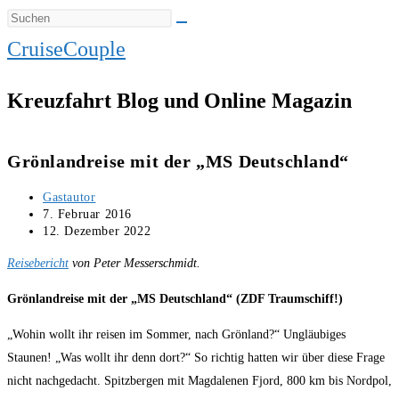
CruiseCouple
Kreuzfahrt Blog und Online Magazin
Grönlandreise mit der „MS Deutschland“
Beitrags-
Gastautor
Autor:
Beitrag
7. Februar 2016
veröffentlicht:
Beitrag
12. Dezember 2022
zuletzt
Reisebericht
von Peter Messerschmidt.
geändert
am:
Grönlandreise mit der „MS Deutschland“ (ZDF Traumschiff!)
„Wohin wollt ihr reisen im Sommer, nach Grönland?“ Ungläubiges
Staunen! „Was wollt ihr denn dort?“ So richtig hatten wir über diese Frage
nicht nachgedacht. Spitzbergen mit Magdalenen Fjord, 800 km bis Nordpol,