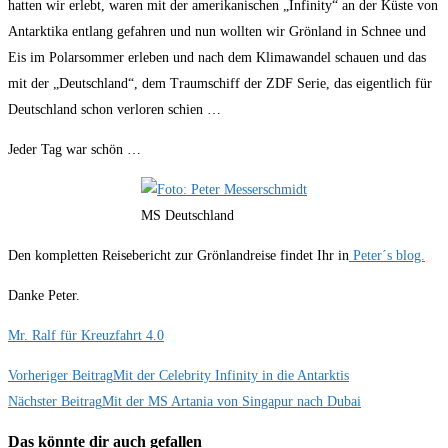
hatten wir erlebt, waren mit der amerikanischen „Infinity“ an der Küste von
Antarktika entlang gefahren und nun wollten wir Grönland in Schnee und
Eis im Polarsommer erleben und nach dem Klimawandel schauen und das
mit der „Deutschland“, dem Traumschiff der ZDF Serie, das eigentlich für
Deutschland schon verloren schien …
Jeder Tag war schön …
MS Deutschland
Den kompletten Reisebericht zur Grönlandreise findet Ihr in
Peter´s blog.
Danke Peter.
Mr. Ralf für Kreuzfahrt 4.0
Weitere
Vorheriger Beitrag
Mit der Celebrity Infinity in die Antarktis
Nächster Beitrag
Mit der MS Artania von Singapur nach Dubai
Artikel
ansehen
Das könnte dir auch gefallen