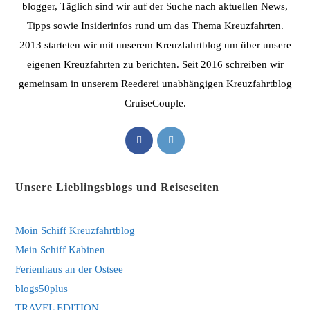
blogger, Täglich sind wir auf der Suche nach aktuellen News,
Tipps sowie Insiderinfos rund um das Thema Kreuzfahrten.
2013 starteten wir mit unserem Kreuzfahrtblog um über unsere
eigenen Kreuzfahrten zu berichten. Seit 2016 schreiben wir
gemeinsam in unserem Reederei unabhängigen Kreuzfahrtblog
CruiseCouple.
Opens
Opens
in
in
a
a
Unsere Lieblingsblogs und Reiseseiten
new
new
tab
tab
Moin Schiff Kreuzfahrtblog
Mein Schiff Kabinen
Ferienhaus an der Ostsee
blogs50plus
TRAVEL EDITION