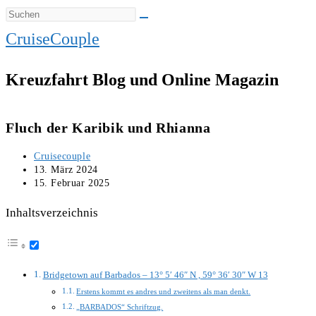
CruiseCouple
Kreuzfahrt Blog und Online Magazin
Fluch der Karibik und Rhianna
Beitrags-
Cruisecouple
Autor:
Beitrag
13. März 2024
veröffentlicht:
Beitrag
15. Februar 2025
zuletzt
geändert
Inhaltsverzeichnis
am:
Bridgetown auf Barbados – 13° 5′ 46″ N , 59° 36′ 30″ W 13
Erstens kommt es andres und zweitens als man denkt.
„BARBADOS“ Schriftzug.