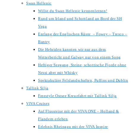
Swan Hellenic
Willst du Swan Hellenic kennenlernen!
Rund um Irland und Schottland an Bord der SH
Vega
Entlang der Englischen Küste – Fowey – Tresco –
Bantry
Die Hebriden kannten wir nur aus dem
Wetterbericht und Galway nur von einem Song
Heftiger Seegang, Steine, schottische Fjorde ohne
Nessi aber mit Whisky
Spektakuläre Felslandschaften, Puffins und Dublin
Tallink Silja
Freestyle Ostsee Kreuzfahrt mit Tallink Silja
VIVA Cruises
Auf Flussreise mit der VIVA ONE – Holland &
Flandern erleben
Erlebnis Rheingau mit der VIVA Inspire