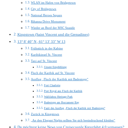
WLAN im Hafen von Bridgetown
City of Bridgetown
National Heroes Square
Rihanna Drive Monument
Wieder an Bord der MSC Seaside
Kingstown (Saint Vincent und die Grenadines)
13° 8′ 40″ N , 61° 13′ 33″ W 13
Frühstück in der Kabine
Karibikinsel St. Vincent
Taxi auf St. Vincent
Unsere Empfehlung
Fluch der Karibik auf St. Vincent
Ausflug „Fluch der Karibik mit Badestopp“
Fort Charlotte
Port Royal aus Fluch der Karibik
Wallilabou Heritage Park
Badestopp am Buccament Bay
Fazit des Ausflug „Fluch der Karibik mit Badestopp“
Zurück in Kingstown
„An den Elegant Nights sollten Sie sich beeindruckend kleiden“
Du möchtest keine News von Cruisecouple Kreuzfahrt 4.0 verpassen?