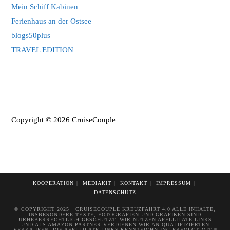
Mein Schiff Kabinen
Ferienhaus an der Ostsee
blogs50plus
TRAVEL EDITION
Copyright © 2026 CruiseCouple
KOOPERATION
MEDIAKIT
KONTAKT
IMPRESSUM
DATENSCHUTZ
© COPYRIGHT 2025 · CRUISECOUPLE KREUZFAHRT 4.0 ALLE INHALTE,
INSBESONDERE TEXTE, FOTOGRAFIEN UND GRAFIKEN SIND
URHEBERRECHTLICH GESCHÜTZT. WIR NUTZEN AFFLLILATE LINKS
UND ALS AMAZON-PARTNER VERDIENEN WIR AN QUALIFIZIERTEN
VERKÄUFEN. DIE AFFLLILATE LINKS KENNZEICHNUNG ERFOLGT MIT *