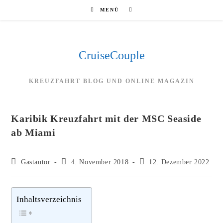
Zum
MENÜ
Inhalt
springen
CruiseCouple
KREUZFAHRT BLOG UND ONLINE MAGAZIN
Karibik Kreuzfahrt mit der MSC Seaside
ab Miami
Beitrags-
Beitrag
Beitrag
Gastautor
4. November 2018
12. Dezember 2022
Autor:
veröffentlicht:
zuletzt
geändert
am:
Inhaltsverzeichnis