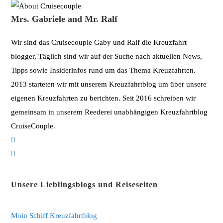
Mrs. Gabriele and Mr. Ralf
Wir sind das Cruisecouple Gaby und Ralf die Kreuzfahrt
blogger, Täglich sind wir auf der Suche nach aktuellen News,
Tipps sowie Insiderinfos rund um das Thema Kreuzfahrten.
2013 starteten wir mit unserem Kreuzfahrtblog um über unsere
eigenen Kreuzfahrten zu berichten. Seit 2016 schreiben wir
gemeinsam in unserem Reederei unabhängigen Kreuzfahrtblog
CruiseCouple.
Opens
in
Opens
a
in
new
a
Unsere Lieblingsblogs und Reiseseiten
tab
new
tab
Moin Schiff Kreuzfahrtblog