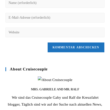
Gib
deinen
Namen
Gib
oder
deine
Benutzernamen
E-
Gib
zum
Mail-
deine
Kommentieren
Adresse
Website-
ein
zum
URL
Kommentieren
ein
ein
(optional)
About Cruisecouple
MRS. GABRIELE AND MR. RALF
Wir sind das Cruisecouple Gaby und Ralf die Kreuzfahrt
blogger, Täglich sind wir auf der Suche nach aktuellen News,