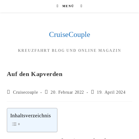
Zum
MENÜ
Inhalt
springen
CruiseCouple
KREUZFAHRT BLOG UND ONLINE MAGAZIN
Auf den Kapverden
Beitrags-
Beitrag
Beitrag
Cruisecouple
20. Februar 2022
19. April 2024
Autor:
veröffentlicht:
zuletzt
geändert
am:
Inhaltsverzeichnis