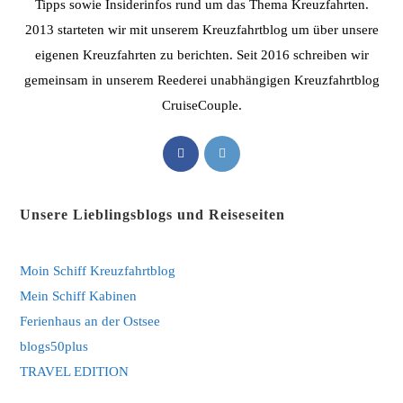
Tipps sowie Insiderinfos rund um das Thema Kreuzfahrten.
2013 starteten wir mit unserem Kreuzfahrtblog um über unsere
eigenen Kreuzfahrten zu berichten. Seit 2016 schreiben wir
gemeinsam in unserem Reederei unabhängigen Kreuzfahrtblog
CruiseCouple.
Opens
Opens
in
in
a
a
Unsere Lieblingsblogs und Reiseseiten
new
new
tab
tab
Moin Schiff Kreuzfahrtblog
Mein Schiff Kabinen
Ferienhaus an der Ostsee
blogs50plus
TRAVEL EDITION