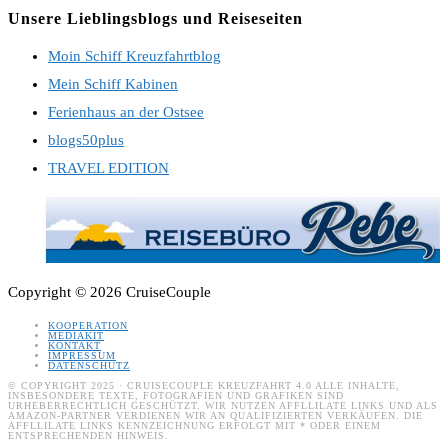
a
in
Unsere Lieblingsblogs und Reiseseiten
new
a
Moin Schiff Kreuzfahrtblog
tab
new
Mein Schiff Kabinen
tab
Ferienhaus an der Ostsee
blogs50plus
TRAVEL EDITION
Copyright © 2026 CruiseCouple
KOOPERATION
MEDIAKIT
KONTAKT
IMPRESSUM
DATENSCHUTZ
© COPYRIGHT 2025 · CRUISECOUPLE KREUZFAHRT 4.0 ALLE INHALTE,
INSBESONDERE TEXTE, FOTOGRAFIEN UND GRAFIKEN SIND
URHEBERRECHTLICH GESCHÜTZT. WIR NUTZEN AFFLLILATE LINKS UND ALS
AMAZON-PARTNER VERDIENEN WIR AN QUALIFIZIERTEN VERKÄUFEN. DIE
AFFLLILATE LINKS KENNZEICHNUNG ERFOLGT MIT * ODER EINEM
ENTSPRECHENDEN HINWEIS.