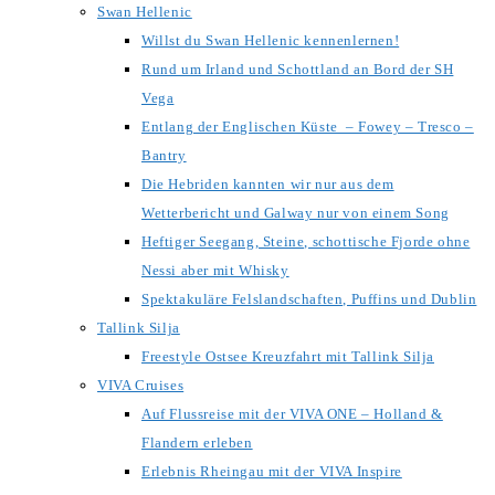
Swan Hellenic
Willst du Swan Hellenic kennenlernen!
Rund um Irland und Schottland an Bord der SH
Vega
Entlang der Englischen Küste – Fowey – Tresco –
Bantry
Die Hebriden kannten wir nur aus dem
Wetterbericht und Galway nur von einem Song
Heftiger Seegang, Steine, schottische Fjorde ohne
Nessi aber mit Whisky
Spektakuläre Felslandschaften, Puffins und Dublin
Tallink Silja
Freestyle Ostsee Kreuzfahrt mit Tallink Silja
VIVA Cruises
Auf Flussreise mit der VIVA ONE – Holland &
Flandern erleben
Erlebnis Rheingau mit der VIVA Inspire