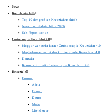
Zum
News
Inhalt
Kreuzfahrtschiffe
springen
Top 10 der größten Kreuzfahrtschiffe
Neue Kreuzfahrtschiffe 2026
Schiffspositionen
Cruisecouple Kreuzfahrt 4.0
blogger-wer steht hinter Cruisecouple Kreuzfahrt 4.0
bloginfo-was macht das Cruisecouple Kreuzfahrt 4.0
Kontakt
Kooperation mit Cruisecouple Kreuzfahrt 4.0
Reiseziele
Europa
Adria
Donau
Douro
Main
Mittelmeer