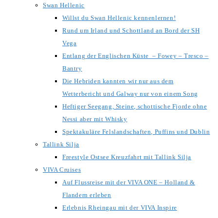
Swan Hellenic
Willst du Swan Hellenic kennenlernen!
Rund um Irland und Schottland an Bord der SH
Vega
Entlang der Englischen Küste – Fowey – Tresco –
Bantry
Die Hebriden kannten wir nur aus dem
Wetterbericht und Galway nur von einem Song
Heftiger Seegang, Steine, schottische Fjorde ohne
Nessi aber mit Whisky
Spektakuläre Felslandschaften, Puffins und Dublin
Tallink Silja
Freestyle Ostsee Kreuzfahrt mit Tallink Silja
VIVA Cruises
Auf Flussreise mit der VIVA ONE – Holland &
Flandern erleben
Erlebnis Rheingau mit der VIVA Inspire