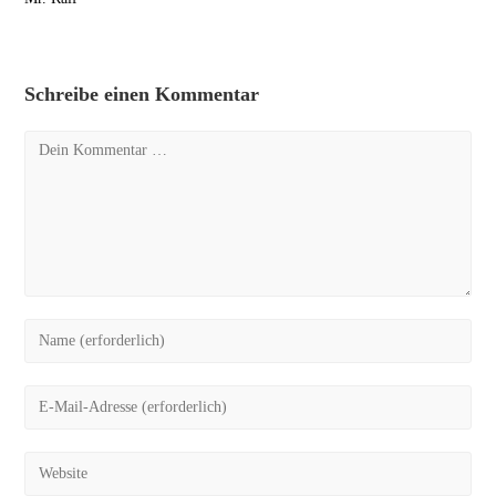
Schreibe einen Kommentar
Kommentar
Gib
deinen
Namen
Gib
oder
deine
Benutzernamen
E-
Gib
zum
Mail-
deine