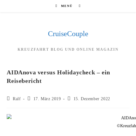
Zum
MENÜ
Inhalt
springen
CruiseCouple
KREUZFAHRT BLOG UND ONLINE MAGAZIN
AIDAnova versus Holidaycheck – ein
Reisebericht
Beitrags-
Beitrag
Beitrag
Ralf
17. März 2019
15. Dezember 2022
Autor:
veröffentlicht:
zuletzt
geändert
am:
©Kreuzfah