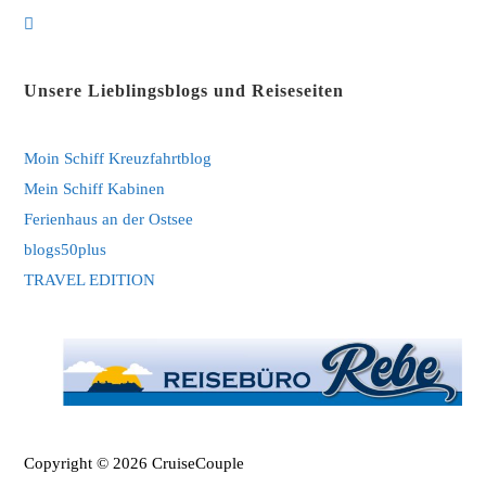
in
Opens
a
in
new
a
Unsere Lieblingsblogs und Reiseseiten
tab
new
tab
Moin Schiff Kreuzfahrtblog
Mein Schiff Kabinen
Ferienhaus an der Ostsee
blogs50plus
TRAVEL EDITION
Copyright © 2026 CruiseCouple