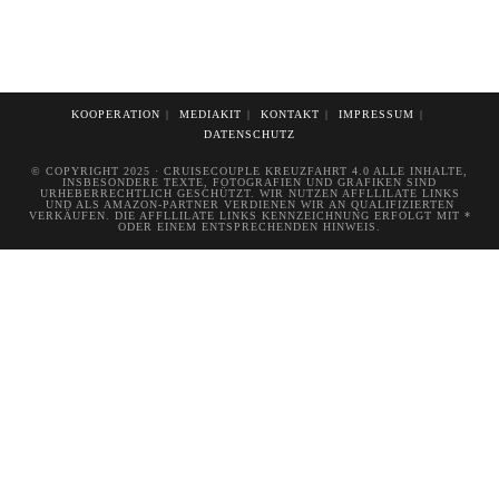
KOOPERATION
MEDIAKIT
KONTAKT
IMPRESSUM
DATENSCHUTZ
© COPYRIGHT 2025 · CRUISECOUPLE KREUZFAHRT 4.0 ALLE INHALTE,
INSBESONDERE TEXTE, FOTOGRAFIEN UND GRAFIKEN SIND
URHEBERRECHTLICH GESCHÜTZT. WIR NUTZEN AFFLLILATE LINKS
UND ALS AMAZON-PARTNER VERDIENEN WIR AN QUALIFIZIERTEN
VERKÄUFEN. DIE AFFLLILATE LINKS KENNZEICHNUNG ERFOLGT MIT *
ODER EINEM ENTSPRECHENDEN HINWEIS.