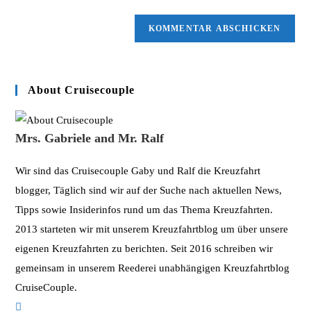
Kommentieren
Adresse
Website-
ein
zum
URL
Kommentieren
ein
ein
(optional)
About Cruisecouple
Mrs. Gabriele and Mr. Ralf
Wir sind das Cruisecouple Gaby und Ralf die Kreuzfahrt
blogger, Täglich sind wir auf der Suche nach aktuellen News,
Tipps sowie Insiderinfos rund um das Thema Kreuzfahrten.
2013 starteten wir mit unserem Kreuzfahrtblog um über unsere
eigenen Kreuzfahrten zu berichten. Seit 2016 schreiben wir
gemeinsam in unserem Reederei unabhängigen Kreuzfahrtblog
CruiseCouple.
Opens