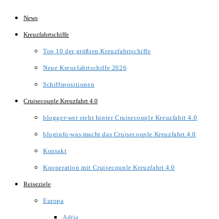
Zum
News
Inhalt
Kreuzfahrtschiffe
springen
Top 10 der größten Kreuzfahrtschiffe
Neue Kreuzfahrtschiffe 2026
Schiffspositionen
Cruisecouple Kreuzfahrt 4.0
blogger-wer steht hinter Cruisecouple Kreuzfahrt 4.0
bloginfo-was macht das Cruisecouple Kreuzfahrt 4.0
Kontakt
Kooperation mit Cruisecouple Kreuzfahrt 4.0
Reiseziele
Europa
Adria