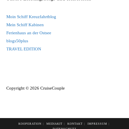
tab
new
tab
Moin Schiff Kreuzfahrtblog
Mein Schiff Kabinen
Ferienhaus an der Ostsee
blogs50plus
TRAVEL EDITION
Copyright © 2026 CruiseCouple
KOOPERATION
MEDIAKIT
KONTAKT
IMPRESSUM
DATENSCHUTZ