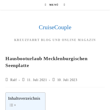
Zum
MENÜ
Inhalt
springen
CruiseCouple
KREUZFAHRT BLOG UND ONLINE MAGAZIN
Hausbooturlaub Mecklenburgischen
Seenplatte
Beitrags-
Beitrag
Beitrag
Ralf
11. Juli 2021
10. Juli 2023
Autor:
veröffentlicht:
zuletzt
geändert
am:
Inhaltsverzeichnis