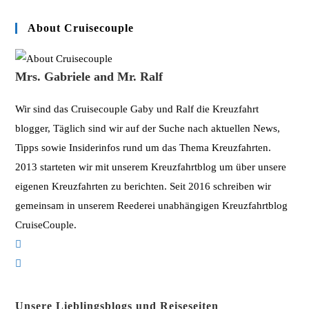
ein
(optional)
About Cruisecouple
Mrs. Gabriele and Mr. Ralf
Wir sind das Cruisecouple Gaby und Ralf die Kreuzfahrt
blogger, Täglich sind wir auf der Suche nach aktuellen News,
Tipps sowie Insiderinfos rund um das Thema Kreuzfahrten.
2013 starteten wir mit unserem Kreuzfahrtblog um über unsere
eigenen Kreuzfahrten zu berichten. Seit 2016 schreiben wir
gemeinsam in unserem Reederei unabhängigen Kreuzfahrtblog
CruiseCouple.
Opens
in
Opens
a
in
new
a
Unsere Lieblingsblogs und Reiseseiten