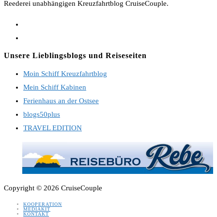
Reederei unabhängigen Kreuzfahrtblog CruiseCouple.
Opens
in
Opens
a
in
Unsere Lieblingsblogs und Reiseseiten
new
a
Moin Schiff Kreuzfahrtblog
tab
new
Mein Schiff Kabinen
tab
Ferienhaus an der Ostsee
blogs50plus
TRAVEL EDITION
Copyright © 2026 CruiseCouple
KOOPERATION
MEDIAKIT
KONTAKT