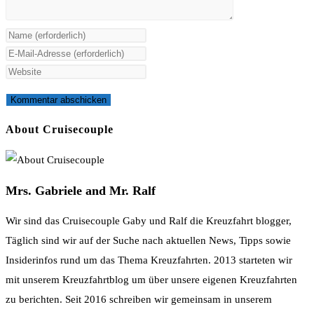
Gib
deinen
Gib
Namen
deine
Gib
oder
E-
deine
Benutzernamen
Mail-
Website-
zum
Adresse
URL
About Cruisecouple
Kommentieren
zum
ein
ein
Kommentieren
(optional)
ein
Mrs. Gabriele and Mr. Ralf
Wir sind das Cruisecouple Gaby und Ralf die Kreuzfahrt blogger,
Täglich sind wir auf der Suche nach aktuellen News, Tipps sowie
Insiderinfos rund um das Thema Kreuzfahrten. 2013 starteten wir
mit unserem Kreuzfahrtblog um über unsere eigenen Kreuzfahrten
zu berichten. Seit 2016 schreiben wir gemeinsam in unserem