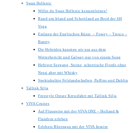
Swan Hellenic
Willst du Swan Hellenic kennenlernen!
Rund um Irland und Schottland an Bord der SH
Vega
Entlang der Englischen Küste – Fowey – Tresco –
Bantry
Die Hebriden kannten wir nur aus dem
Wetterbericht und Galway nur von einem Song
Heftiger Seegang, Steine, schottische Fjorde ohne
Nessi aber mit Whisky
Spektakuläre Felslandschaften, Puffins und Dublin
Tallink Silja
Freestyle Ostsee Kreuzfahrt mit Tallink Silja
VIVA Cruises
Auf Flussreise mit der VIVA ONE – Holland &
Flandern erleben
Erlebnis Rheingau mit der VIVA Inspire