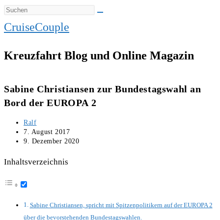
CruiseCouple
Kreuzfahrt Blog und Online Magazin
Sabine Christiansen zur Bundestagswahl an
Bord der EUROPA 2
Beitrags-
Ralf
Autor:
Beitrag
7. August 2017
veröffentlicht:
Beitrag
9. Dezember 2020
zuletzt
geändert
Inhaltsverzeichnis
am:
Sabine Christiansen, spricht mit Spitzenpolitikern auf der EUROPA 2
über die bevorstehenden Bundestagswahlen.