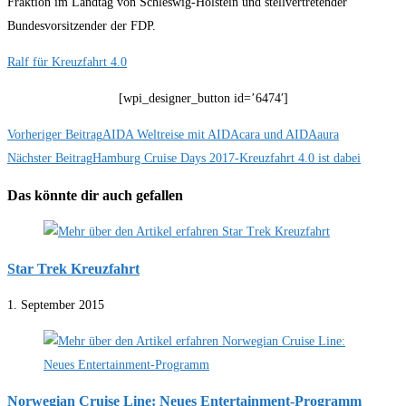
Fraktion im Landtag von Schleswig-Holstein und stellvertretender
Bundesvorsitzender der FDP.
Ralf für Kreuzfahrt 4.0
[wpi_designer_button id=’6474′]
Weitere
Vorheriger Beitrag
AIDA Weltreise mit AIDAcara und AIDAaura
Nächster Beitrag
Hamburg Cruise Days 2017-Kreuzfahrt 4.0 ist dabei
Artikel
ansehen
Das könnte dir auch gefallen
Star Trek Kreuzfahrt
1. September 2015
Norwegian Cruise Line: Neues Entertainment-Programm