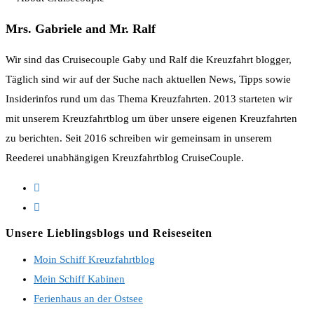
ein
Kommentieren
(optional)
ein
Mrs. Gabriele and Mr. Ralf
Wir sind das Cruisecouple Gaby und Ralf die Kreuzfahrt blogger,
Täglich sind wir auf der Suche nach aktuellen News, Tipps sowie
Insiderinfos rund um das Thema Kreuzfahrten. 2013 starteten wir
mit unserem Kreuzfahrtblog um über unsere eigenen Kreuzfahrten
zu berichten. Seit 2016 schreiben wir gemeinsam in unserem
Reederei unabhängigen Kreuzfahrtblog CruiseCouple.
Opens
in
Opens
a
in
Unsere Lieblingsblogs und Reiseseiten
new
a
Moin Schiff Kreuzfahrtblog
tab
new
Mein Schiff Kabinen
tab
Ferienhaus an der Ostsee