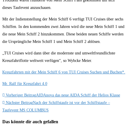
Trotzdem waren Hunderte von Mein Schiff Fans gekommen um sich
dieses Taufevent anzuschauen.
Mit der Indienststellung der Mein Schiff 6 verfügt TUI Cruises über sechs
Schiffen. In den kommenden zwei Jahren wird die neue Mein Schiff 1 und
die neue Mein Schiff 2 hinzukommen. Diese beiden neuen Schiffe werden
die Ursprüngliche Mein Schiff 1 und Mein Schiff 2 ablösen.
„TUI Cruises wird dann über die modernste und umweltfreundlichste
Kreuzfahrtflotte weltweit verfügen“, so Wybcke Meier.
Kreuzfahrten mit der Mein Schiff 6 von TUI Cruises Suchen und Buchen*.
Mr. Ralf für Kreuzfahrt 4.0
Weitere
Vorheriger Beitrag
AIDAnova das neue AIDA Schiff der Helios Klasse
Nächster Beitrag
Nach der Schiffstaufe ist vor der Schiffstaufe –
Artikel
Taufevent MS COLUMBUS
ansehen
Das könnte dir auch gefallen