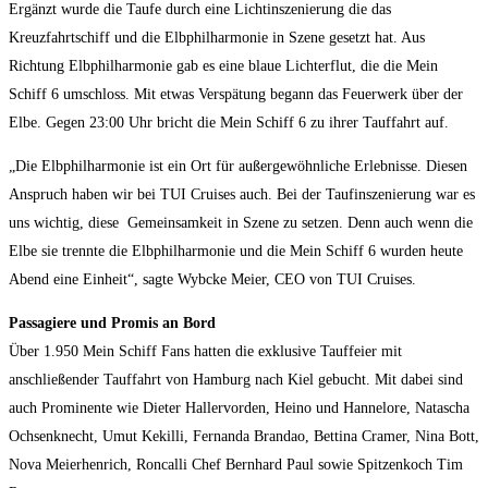
Ergänzt wurde die Taufe durch eine Lichtinszenierung die das
Kreuzfahrtschiff und die Elbphilharmonie in Szene gesetzt hat. Aus
Richtung Elbphilharmonie gab es eine blaue Lichterflut, die die Mein
Schiff 6 umschloss. Mit etwas Verspätung begann das Feuerwerk über der
Elbe. Gegen 23:00 Uhr bricht die Mein Schiff 6 zu ihrer Tauffahrt auf.
„Die Elbphilharmonie ist ein Ort für außergewöhnliche Erlebnisse. Diesen
Anspruch haben wir bei TUI Cruises auch. Bei der Taufinszenierung war es
uns wichtig, diese Gemeinsamkeit in Szene zu setzen. Denn auch wenn die
Elbe sie trennte die Elbphilharmonie und die Mein Schiff 6 wurden heute
Abend eine Einheit“, sagte Wybcke Meier, CEO von TUI Cruises.
Passagiere und Promis an Bord
Über 1.950 Mein Schiff Fans hatten die exklusive Tauffeier mit
anschließender Tauffahrt von Hamburg nach Kiel gebucht. Mit dabei sind
auch Prominente wie Dieter Hallervorden, Heino und Hannelore, Natascha
Ochsenknecht, Umut Kekilli, Fernanda Brandao, Bettina Cramer, Nina Bott,
Nova Meierhenrich, Roncalli Chef Bernhard Paul sowie Spitzenkoch Tim