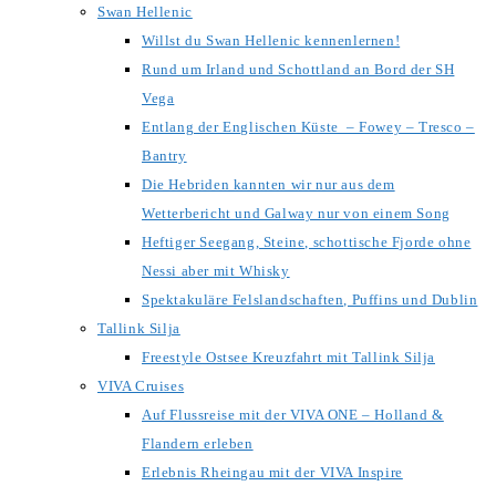
Swan Hellenic
Willst du Swan Hellenic kennenlernen!
Rund um Irland und Schottland an Bord der SH
Vega
Entlang der Englischen Küste – Fowey – Tresco –
Bantry
Die Hebriden kannten wir nur aus dem
Wetterbericht und Galway nur von einem Song
Heftiger Seegang, Steine, schottische Fjorde ohne
Nessi aber mit Whisky
Spektakuläre Felslandschaften, Puffins und Dublin
Tallink Silja
Freestyle Ostsee Kreuzfahrt mit Tallink Silja
VIVA Cruises
Auf Flussreise mit der VIVA ONE – Holland &
Flandern erleben
Erlebnis Rheingau mit der VIVA Inspire