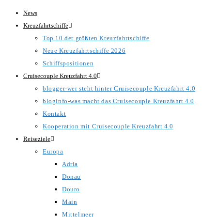
Zum
News
Inhalt
Kreuzfahrtschiffe
springen
Top 10 der größten Kreuzfahrtschiffe
Neue Kreuzfahrtschiffe 2026
Schiffspositionen
Cruisecouple Kreuzfahrt 4.0
blogger-wer steht hinter Cruisecouple Kreuzfahrt 4.0
bloginfo-was macht das Cruisecouple Kreuzfahrt 4.0
Kontakt
Kooperation mit Cruisecouple Kreuzfahrt 4.0
Reiseziele
Europa
Adria
Donau
Douro
Main
Mittelmeer