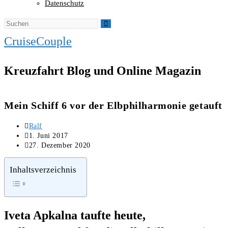
Datenschutz
CruiseCouple
Kreuzfahrt Blog und Online Magazin
Mein Schiff 6 vor der Elbphilharmonie getauft
Beitrags-
Ralf
Autor:
Beitrag
1. Juni 2017
veröffentlicht:
Beitrag
27. Dezember 2020
zuletzt
geändert
Inhaltsverzeichnis
am:
Iveta Apkalna taufte heute,