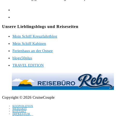
Opens
in
Opens
a
in
Unsere Lieblingsblogs und Reiseseiten
new
a
Moin Schiff Kreuzfahrtblog
tab
new
Mein Schiff Kabinen
tab
Ferienhaus an der Ostsee
blogs50plus
TRAVEL EDITION
Copyright © 2026 CruiseCouple
KOOPERATION
MEDIAKIT
KONTAKT
IMPRESSUM