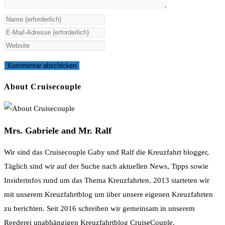
Gib
deinen
Gib
Namen
deine
Gib
oder
E-
deine
Benutzernamen
Mail-
Website-
zum
Adresse
URL
About Cruisecouple
Kommentieren
zum
ein
ein
Kommentieren
(optional)
ein
Mrs. Gabriele and Mr. Ralf
Wir sind das Cruisecouple Gaby und Ralf die Kreuzfahrt blogger,
Täglich sind wir auf der Suche nach aktuellen News, Tipps sowie
Insiderinfos rund um das Thema Kreuzfahrten. 2013 starteten wir
mit unserem Kreuzfahrtblog um über unsere eigenen Kreuzfahrten
zu berichten. Seit 2016 schreiben wir gemeinsam in unserem
Reederei unabhängigen Kreuzfahrtblog CruiseCouple.