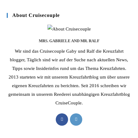
ein
(optional)
About Cruisecouple
MRS. GABRIELE AND MR. RALF
Wir sind das Cruisecouple Gaby und Ralf die Kreuzfahrt
blogger, Täglich sind wir auf der Suche nach aktuellen News,
Tipps sowie Insiderinfos rund um das Thema Kreuzfahrten.
2013 starteten wir mit unserem Kreuzfahrtblog um über unsere
eigenen Kreuzfahrten zu berichten. Seit 2016 schreiben wir
gemeinsam in unserem Reederei unabhängigen Kreuzfahrtblog
CruiseCouple.
Opens
Opens
in
in
a
a