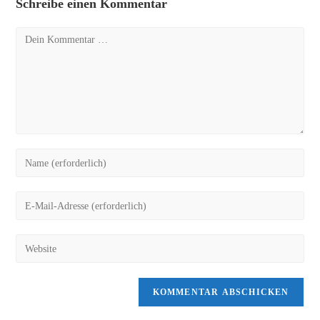
Schreibe einen Kommentar
Kommentar
Gib
deinen
Namen
Gib
oder
deine
Benutzernamen
E-
Gib
zum
Mail-
deine
Kommentieren
Adresse
Website-
ein
zum
URL
Kommentieren
ein