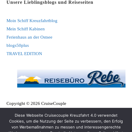
Unsere Lieblingsblogs und Reiseseiten
new
new
tab
tab
Moin Schiff Kreuzfahrtblog
Mein Schiff Kabinen
Ferienhaus an der Ostsee
blogs50plus
TRAVEL EDITION
Copyright © 2026 CruiseCouple
Diese Webseite Cruisecouple Kreuzfahrt 4.0 verwendet
Cookies, um die Nutzung der Seite zu verbessern, den Erfolg
von Werbemaßnahmen zu messen und interessengerechte