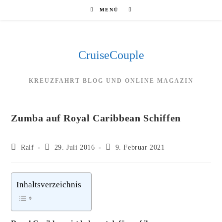
Zum
MENÜ
Inhalt
springen
CruiseCouple
KREUZFAHRT BLOG UND ONLINE MAGAZIN
Zumba auf Royal Caribbean Schiffen
Beitrags-
Beitrag
Beitrag
Ralf
29. Juli 2016
9. Februar 2021
Autor:
veröffentlicht:
zuletzt
geändert
am:
Inhaltsverzeichnis