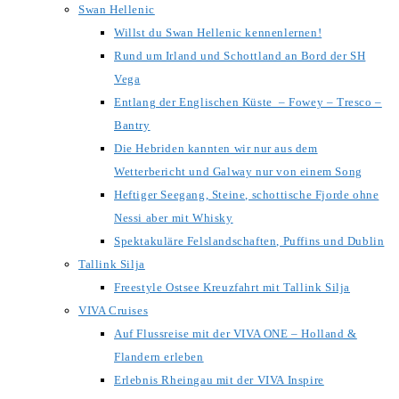
Swan Hellenic
Willst du Swan Hellenic kennenlernen!
Rund um Irland und Schottland an Bord der SH
Vega
Entlang der Englischen Küste – Fowey – Tresco –
Bantry
Die Hebriden kannten wir nur aus dem
Wetterbericht und Galway nur von einem Song
Heftiger Seegang, Steine, schottische Fjorde ohne
Nessi aber mit Whisky
Spektakuläre Felslandschaften, Puffins und Dublin
Tallink Silja
Freestyle Ostsee Kreuzfahrt mit Tallink Silja
VIVA Cruises
Auf Flussreise mit der VIVA ONE – Holland &
Flandern erleben
Erlebnis Rheingau mit der VIVA Inspire