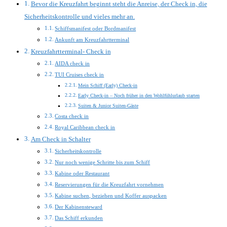
Bevor die Kreuzfahrt beginnt steht die Anreise, der Check in, die
Sicherheitskontrolle und vieles mehr an.
Schiffsmanifest oder Bordmanifest
Ankunft am Kreuzfahrtterminal
Kreuzfahrtterminal- Check in
AIDA check in
TUI Cruises check in
Mein Schiff (Early) Check-in
Early Check-in – Noch früher in den Wohlfühlurlaub starten
Suiten & Junior Suiten-Gäste
Costa check in
Royal Caribbean check in
Am Check in Schalter
Sicherheitskontrolle
Nur noch wenige Schritte bis zum Schiff
Kabine oder Restaurant
Reservierungen für die Kreuzfahrt vornehmen
Kabine suchen, beziehen und Koffer auspacken
Der Kabinensteward
Das Schiff erkunden