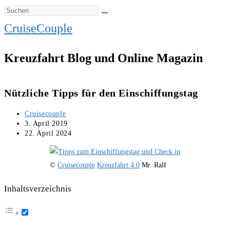
CruiseCouple
Kreuzfahrt Blog und Online Magazin
Nützliche Tipps für den Einschiffungstag
Beitrags-
Cruisecouple
Autor:
Beitrag
3. April 2019
veröffentlicht:
Beitrag
22. April 2024
zuletzt
geändert
am:
©
Cruisecouple
Kreuzfahrt 4.0
Mr. Ralf
Inhaltsverzeichnis