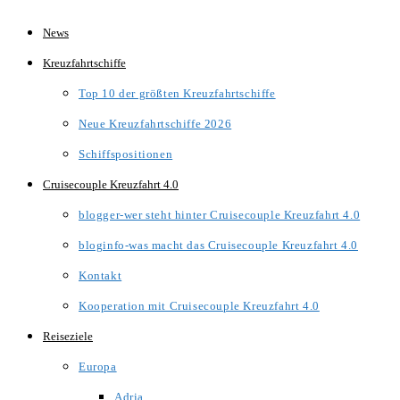
Zum
News
Inhalt
Kreuzfahrtschiffe
springen
Top 10 der größten Kreuzfahrtschiffe
Neue Kreuzfahrtschiffe 2026
Schiffspositionen
Cruisecouple Kreuzfahrt 4.0
blogger-wer steht hinter Cruisecouple Kreuzfahrt 4.0
bloginfo-was macht das Cruisecouple Kreuzfahrt 4.0
Kontakt
Kooperation mit Cruisecouple Kreuzfahrt 4.0
Reiseziele
Europa
Adria