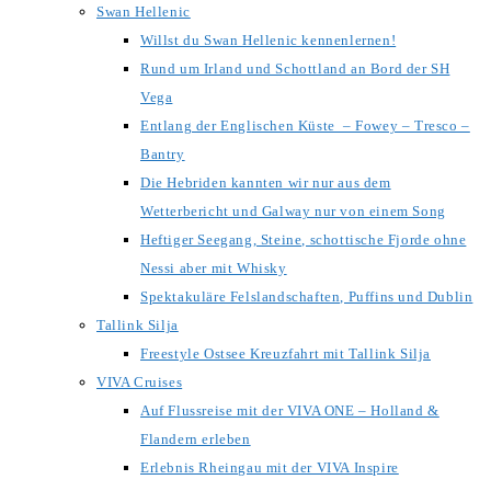
Swan Hellenic
Willst du Swan Hellenic kennenlernen!
Rund um Irland und Schottland an Bord der SH
Vega
Entlang der Englischen Küste – Fowey – Tresco –
Bantry
Die Hebriden kannten wir nur aus dem
Wetterbericht und Galway nur von einem Song
Heftiger Seegang, Steine, schottische Fjorde ohne
Nessi aber mit Whisky
Spektakuläre Felslandschaften, Puffins und Dublin
Tallink Silja
Freestyle Ostsee Kreuzfahrt mit Tallink Silja
VIVA Cruises
Auf Flussreise mit der VIVA ONE – Holland &
Flandern erleben
Erlebnis Rheingau mit der VIVA Inspire