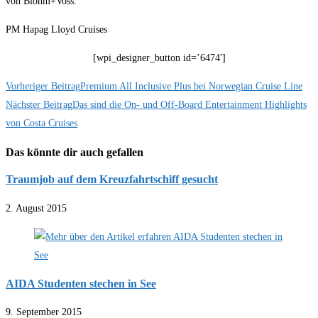
von Blohm+Voss.
PM Hapag Lloyd Cruises
[wpi_designer_button id=’6474′]
Weitere
Vorheriger Beitrag
Premium All Inclusive Plus bei Norwegian Cruise Line
Nächster Beitrag
Das sind die On- und Off-Board Entertainment Highlights
Artikel
von Costa Cruises
ansehen
Das könnte dir auch gefallen
Traumjob auf dem Kreuzfahrtschiff gesucht
2. August 2015
AIDA Studenten stechen in See
9. September 2015