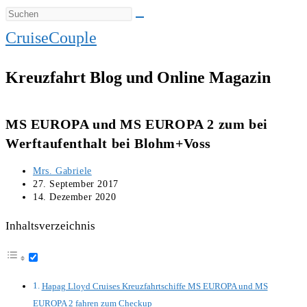
CruiseCouple
Kreuzfahrt Blog und Online Magazin
MS EUROPA und MS EUROPA 2 zum bei
Werftaufenthalt bei Blohm+Voss
Beitrags-
Mrs. Gabriele
Autor:
Beitrag
27. September 2017
veröffentlicht:
Beitrag
14. Dezember 2020
zuletzt
geändert
Inhaltsverzeichnis
am:
Hapag Lloyd Cruises Kreuzfahrtschiffe MS EUROPA und MS
EUROPA 2 fahren zum Checkup