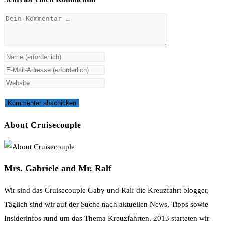
Kommentar
Gib
deinen
Gib
Namen
deine
Gib
oder
E-
deine
Benutzernamen
Mail-
Website-
zum
Adresse
URL
About Cruisecouple
Kommentieren
zum
ein
ein
Kommentieren
(optional)
ein
Mrs. Gabriele and Mr. Ralf
Wir sind das Cruisecouple Gaby und Ralf die Kreuzfahrt blogger,
Täglich sind wir auf der Suche nach aktuellen News, Tipps sowie
Insiderinfos rund um das Thema Kreuzfahrten. 2013 starteten wir