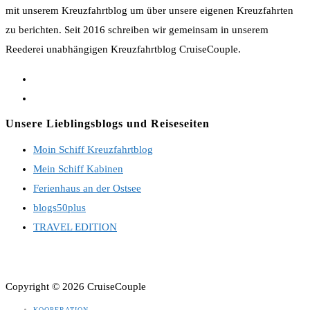
mit unserem Kreuzfahrtblog um über unsere eigenen Kreuzfahrten
zu berichten. Seit 2016 schreiben wir gemeinsam in unserem
Reederei unabhängigen Kreuzfahrtblog CruiseCouple.
Opens
in
Opens
a
in
Unsere Lieblingsblogs und Reiseseiten
new
a
Moin Schiff Kreuzfahrtblog
tab
new
Mein Schiff Kabinen
tab
Ferienhaus an der Ostsee
blogs50plus
TRAVEL EDITION
Copyright © 2026 CruiseCouple
KOOPERATION