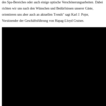
des Spa-Bereiches oder auch einige optische Verschönerungsarbeiten. Dabei
richten wir uns nach den Wünschen und Bedürfnissen unserer Gäste,
orientieren uns aber auch an aktuellen Trends“ sagt Karl J. Pojer,
Vorsitzender der Geschäftsführung von Hapag-Lloyd Cruises.