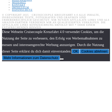
MEDIAKIT
KONTAKT
IMPRESSUM
DATENSCHUTZ
© COPYRIGHT 2025 · CRUISECOUPLE KREUZFAHRT 4.0 ALLE INHALTE,
INSBESONDERE TEXTE, FOTOGRAFIEN UND GRAFIKEN SIND
URHEBERRECHTLICH GESCHÜTZT. WIR NUTZEN AFFLLILATE LINKS UND ALS
AMAZON-PARTNER VERDIENEN WIR AN QUALIFIZIERTEN VERKÄUFEN. DIE
AFFLLILATE LINKS KENNZEICHNUNG ERFOLGT MIT * ODER EINEM
ENTSPRECHENDEN HINWEIS.
Diese Webseite Cruisecouple Kreuzfahrt 4.0 verwendet Cookies, um die
Nutzung der Seite zu verbessern, den Erfolg von Werbemaßnahmen zu
messen und interessengerechte Werbung anzuzeigen. Durch die Nutzung
dieser Seite erklärst du dich damit einverstanden.
OK
Cookies ablehnen
Mehr Informationen zum Datenschutz