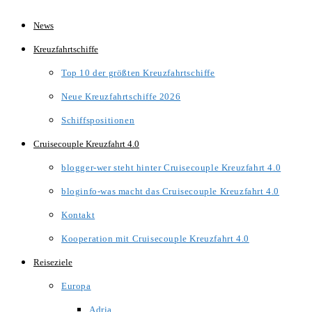
Zum
News
Inhalt
Kreuzfahrtschiffe
springen
Top 10 der größten Kreuzfahrtschiffe
Neue Kreuzfahrtschiffe 2026
Schiffspositionen
Cruisecouple Kreuzfahrt 4.0
blogger-wer steht hinter Cruisecouple Kreuzfahrt 4.0
bloginfo-was macht das Cruisecouple Kreuzfahrt 4.0
Kontakt
Kooperation mit Cruisecouple Kreuzfahrt 4.0
Reiseziele
Europa
Adria