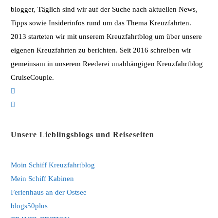
blogger, Täglich sind wir auf der Suche nach aktuellen News,
Tipps sowie Insiderinfos rund um das Thema Kreuzfahrten.
2013 starteten wir mit unserem Kreuzfahrtblog um über unsere
eigenen Kreuzfahrten zu berichten. Seit 2016 schreiben wir
gemeinsam in unserem Reederei unabhängigen Kreuzfahrtblog
CruiseCouple.
Opens
in
Opens
a
in
new
a
Unsere Lieblingsblogs und Reiseseiten
tab
new
tab
Moin Schiff Kreuzfahrtblog
Mein Schiff Kabinen
Ferienhaus an der Ostsee
blogs50plus