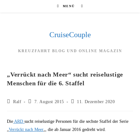
Zum
MENÜ
Inhalt
springen
CruiseCouple
KREUZFAHRT BLOG UND ONLINE MAGAZIN
„Verrückt nach Meer“ sucht reiselustige
Menschen für die 6. Staffel
Beitrags-
Beitrag
Beitrag
Ralf
7. August 2015
11. Dezember 2020
Autor:
veröffentlicht:
zuletzt
geändert
am:
Die
ARD
sucht reiselustige Personen für die sechste Staffel der Serie
„
Verrückt nach Meer
„, die ab Januar 2016 gedreht wird.