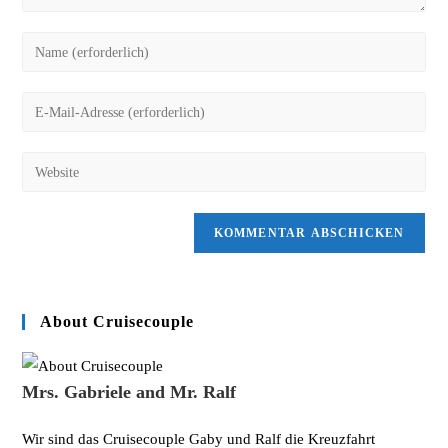
Gib
deinen
Namen
Gib
oder
deine
Benutzernamen
E-
Gib
zum
Mail-
deine
Kommentieren
Adresse
Website-
ein
zum
URL
Kommentieren
ein
ein
(optional)
About Cruisecouple
Mrs. Gabriele and Mr. Ralf
Wir sind das Cruisecouple Gaby und Ralf die Kreuzfahrt