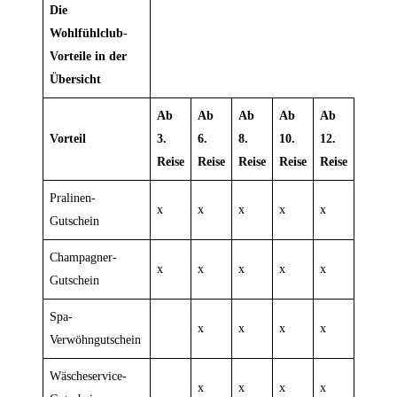
Die
Wohlfühlclub-
Vorteile in der
Übersicht
Ab
Ab
Ab
Ab
Ab
Vorteil
3.
6.
8.
10.
12.
Reise
Reise
Reise
Reise
Reise
Pralinen-
x
x
x
x
x
Gutschein
Champagner-
x
x
x
x
x
Gutschein
Spa-
x
x
x
x
Verwöhngutschein
Wäscheservice-
x
x
x
x