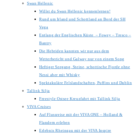
Swan Hellenic
Willst du Swan Hellenic kennenlernen!
Rund um Irland und Schottland an Bord der SH
Vega
Entlang der Englischen Küste – Fowey – Tresco –
Bantry
Die Hebriden kannten wir nur aus dem
Wetterbericht und Galway nur von einem Song
Heftiger Seegang, Steine, schottische Fjorde ohne
Nessi aber mit Whisky
Spektakuläre Felslandschaften, Puffins und Dublin
Tallink Silja
Freestyle Ostsee Kreuzfahrt mit Tallink Silja
VIVA Cruises
Auf Flussreise mit der VIVA ONE – Holland &
Flandern erleben
Erlebnis Rheingau mit der VIVA Inspire