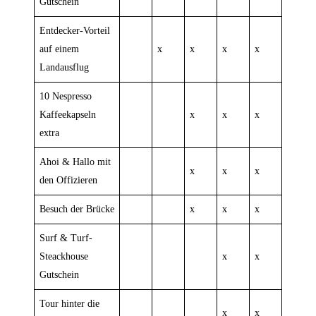
Gutschein
Entdecker-Vorteil
auf einem
x
x
x
x
Landausflug
10 Nespresso
Kaffeekapseln
x
x
x
extra
Ahoi & Hallo mit
x
x
x
den Offizieren
Besuch der Brücke
x
x
x
Surf & Turf-
Steackhouse
x
x
Gutschein
Tour hinter die
x
x