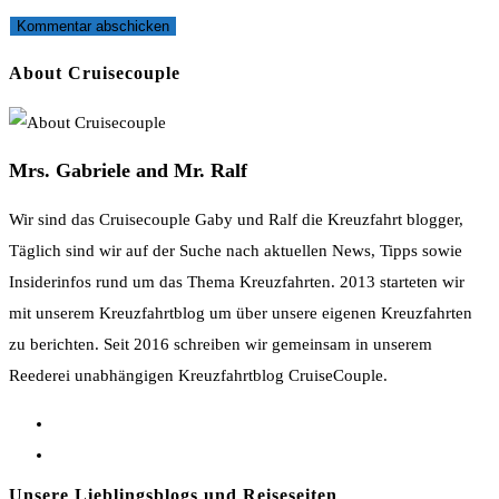
oder
E-
deine
Benutzernamen
Mail-
Website-
zum
Adresse
URL
About Cruisecouple
Kommentieren
zum
ein
ein
Kommentieren
(optional)
ein
Mrs. Gabriele and Mr. Ralf
Wir sind das Cruisecouple Gaby und Ralf die Kreuzfahrt blogger,
Täglich sind wir auf der Suche nach aktuellen News, Tipps sowie
Insiderinfos rund um das Thema Kreuzfahrten. 2013 starteten wir
mit unserem Kreuzfahrtblog um über unsere eigenen Kreuzfahrten
zu berichten. Seit 2016 schreiben wir gemeinsam in unserem
Reederei unabhängigen Kreuzfahrtblog CruiseCouple.
Opens
in
Opens
a
in
Unsere Lieblingsblogs und Reiseseiten