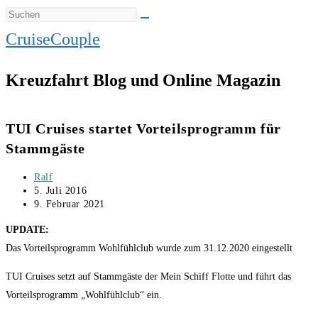
CruiseCouple
Kreuzfahrt Blog und Online Magazin
TUI Cruises startet Vorteilsprogramm für
Stammgäste
Beitrags-
Ralf
Autor:
Beitrag
5. Juli 2016
veröffentlicht:
Beitrag
9. Februar 2021
zuletzt
UPDATE:
geändert
am:
Das Vorteilsprogramm Wohlfühlclub wurde zum 31.12.2020 eingestellt
TUI Cruises setzt auf Stammgäste der Mein Schiff Flotte und führt das
Vorteilsprogramm „Wohlfühlclub“ ein.