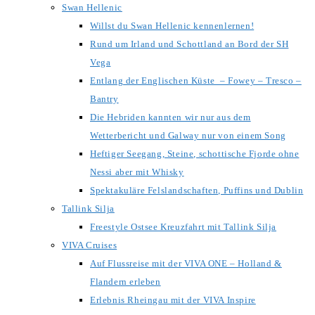
Swan Hellenic
Willst du Swan Hellenic kennenlernen!
Rund um Irland und Schottland an Bord der SH
Vega
Entlang der Englischen Küste – Fowey – Tresco –
Bantry
Die Hebriden kannten wir nur aus dem
Wetterbericht und Galway nur von einem Song
Heftiger Seegang, Steine, schottische Fjorde ohne
Nessi aber mit Whisky
Spektakuläre Felslandschaften, Puffins und Dublin
Tallink Silja
Freestyle Ostsee Kreuzfahrt mit Tallink Silja
VIVA Cruises
Auf Flussreise mit der VIVA ONE – Holland &
Flandern erleben
Erlebnis Rheingau mit der VIVA Inspire