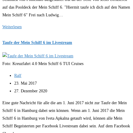
auf das Pooldeck der Mein Schiff 6. "Hiermit taufe ich dich auf den Namen
Mein Schiff 6" Frei nach Ludwig…
Mein
Weiterlesen
Schiff
6
Taufe der Mein Schiff 6 im Livestream
vor
der
Foto: Kreuzfahrt 4.0 Mein Schiff 6 TUI Cruises
Elbphilharmonie
getauft
Beitrags-
Ralf
Autor:
Beitrag
23. Mai 2017
veröffentlicht:
Beitrag
27. Dezember 2020
zuletzt
Eine gute Nachricht für alle die am 1. Juni 2017 nicht zur Taufe der Mein
geändert
Schiff 6 in Hamburg dabei sein können. Wenn am 1. Juni 2017 die Mein
am:
Schiff 6 in Hamburg von Iveta Apkalna getauft wird, können alle Mein
Schiff Begeisterten per Facebook Livestream dabei sein. Auf dem Facebook