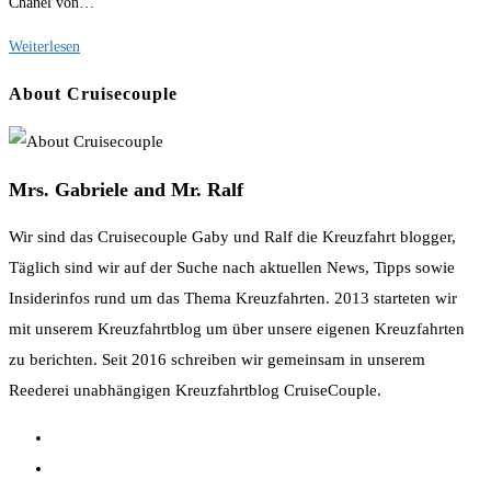
Chanel von…
Taufe
Weiterlesen
der
About Cruisecouple
Mein
Schiff
6
Mrs. Gabriele and Mr. Ralf
im
Livestream
Wir sind das Cruisecouple Gaby und Ralf die Kreuzfahrt blogger,
Täglich sind wir auf der Suche nach aktuellen News, Tipps sowie
Insiderinfos rund um das Thema Kreuzfahrten. 2013 starteten wir
mit unserem Kreuzfahrtblog um über unsere eigenen Kreuzfahrten
zu berichten. Seit 2016 schreiben wir gemeinsam in unserem
Reederei unabhängigen Kreuzfahrtblog CruiseCouple.
Opens
in
Opens