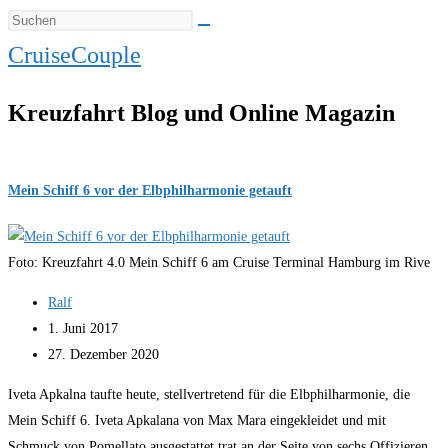
CruiseCouple
Kreuzfahrt Blog und Online Magazin
Mein Schiff 6 vor der Elbphilharmonie getauft
Foto: Kreuzfahrt 4.0 Mein Schiff 6 am Cruise Terminal Hamburg im Rive
Beitrags-
Ralf
Autor:
Beitrag
1. Juni 2017
veröffentlicht:
Beitrag
27. Dezember 2020
zuletzt
Iveta Apkalna taufte heute, stellvertretend für die Elbphilharmonie, die
geändert
Mein Schiff 6. Iveta Apkalana von Max Mara eingekleidet und mit
am:
Schmuck von Pomellato ausgestattet trat an der Seite von sechs Offizieren