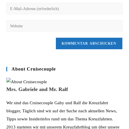
Namen
Gib
oder
deine
Benutzernamen
E-
Gib
zum
Mail-
deine
Kommentieren
Adresse
Website-
ein
zum
URL
Kommentieren
ein
ein
(optional)
About Cruisecouple
Mrs. Gabriele and Mr. Ralf
Wir sind das Cruisecouple Gaby und Ralf die Kreuzfahrt
blogger, Täglich sind wir auf der Suche nach aktuellen News,
Tipps sowie Insiderinfos rund um das Thema Kreuzfahrten.
2013 starteten wir mit unserem Kreuzfahrtblog um über unsere