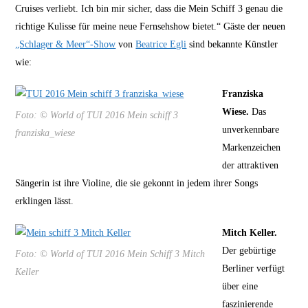
Cruises verliebt. Ich bin mir sicher, dass die Mein Schiff 3 genau die
richtige Kulisse für meine neue Fernsehshow bietet.“ Gäste der neuen
„Schlager & Meer“-Show
von
Beatrice Egli
sind bekannte Künstler
wie:
Franziska
Wiese.
Das
Foto: © World of TUI 2016 Mein schiff 3
unverkennbare
franziska_wiese
Markenzeichen
der attraktiven
Sängerin ist ihre Violine, die sie gekonnt in jedem ihrer Songs
erklingen lässt.
Mitch Keller.
Der gebürtige
Foto: © World of TUI 2016 Mein Schiff 3 Mitch
Berliner verfügt
Keller
über eine
faszinierende