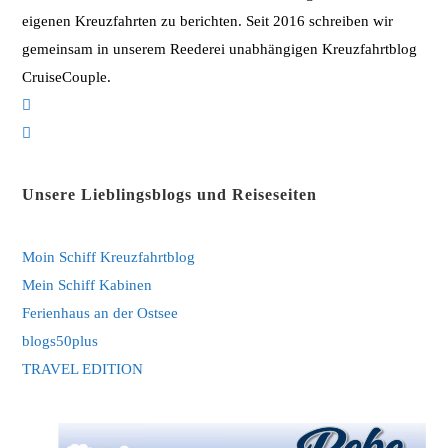
eigenen Kreuzfahrten zu berichten. Seit 2016 schreiben wir
gemeinsam in unserem Reederei unabhängigen Kreuzfahrtblog
CruiseCouple.
Opens
in
Opens
a
in
new
a
Unsere Lieblingsblogs und Reiseseiten
tab
new
tab
Moin Schiff Kreuzfahrtblog
Mein Schiff Kabinen
Ferienhaus an der Ostsee
blogs50plus
TRAVEL EDITION