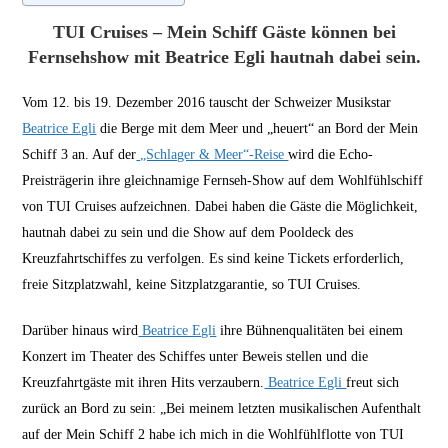
TUI Cruises – Mein Schiff Gäste können bei
Fernsehshow mit Beatrice Egli hautnah dabei sein.
Vom 12. bis 19. Dezember 2016 tauscht der Schweizer Musikstar
Beatrice Egli
die Berge mit dem Meer und „heuert“ an Bord der Mein
Schiff 3 an. Auf der
„Schlager & Meer“-Reise
wird die Echo-
Preisträgerin ihre gleichnamige Fernseh-Show auf dem Wohlfühlschiff
von TUI Cruises aufzeichnen. Dabei haben die Gäste die Möglichkeit,
hautnah dabei zu sein und die Show auf dem Pooldeck des
Kreuzfahrtschiffes zu verfolgen. Es sind keine Tickets erforderlich,
freie Sitzplatzwahl, keine Sitzplatzgarantie, so TUI Cruises.
Darüber hinaus wird
Beatrice Egli
ihre Bühnenqualitäten bei einem
Konzert im Theater des Schiffes unter Beweis stellen und die
Kreuzfahrtgäste mit ihren Hits verzaubern.
Beatrice Egli
freut sich
zurück an Bord zu sein: „Bei meinem letzten musikalischen Aufenthalt
auf der Mein Schiff 2 habe ich mich in die Wohlfühlflotte von TUI