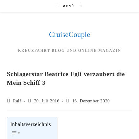
Zum
MENÜ
Inhalt
springen
CruiseCouple
KREUZFAHRT BLOG UND ONLINE MAGAZIN
Schlagerstar Beatrice Egli verzaubert die
Mein Schiff 3
Beitrags-
Beitrag
Beitrag
Ralf
20. Juli 2016
16. Dezember 2020
Autor:
veröffentlicht:
zuletzt
geändert
am:
Inhaltsverzeichnis