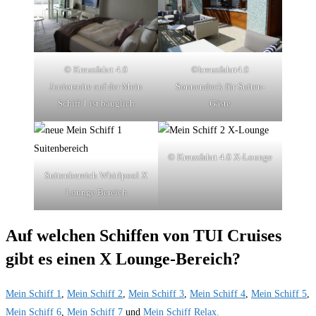
© Kreuzfahrt 4.0
©kreuzfahrt4.0
Juniorsuite auf der Mein
Sonnendeck für Suiten-
Schiff 1 ist bauglich
Gäste
© Kreuzfahrt 4.0 X-Lounge
Suitenbereich Whirlpool X
Lounge Bereich
Auf welchen Schiffen von TUI Cruises
gibt es einen X Lounge-Bereich?
Mein Schiff 1
,
Mein Schiff 2
,
Mein Schiff 3
,
Mein Schiff 4
,
Mein Schiff 5
,
Mein Schiff 6
,
Mein Schiff 7
und
Mein Schiff Relax.