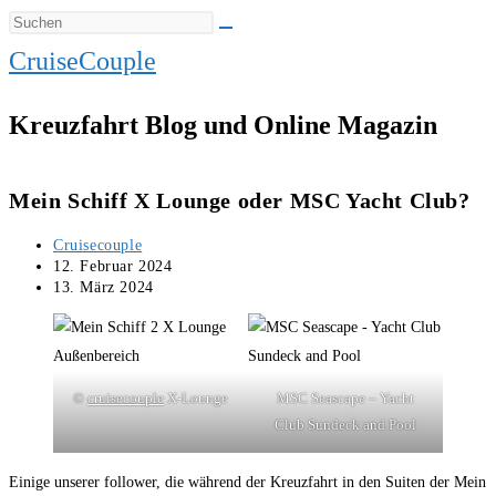
CruiseCouple
Kreuzfahrt Blog und Online Magazin
Mein Schiff X Lounge oder MSC Yacht Club?
Beitrags-
Cruisecouple
Autor:
Beitrag
12. Februar 2024
veröffentlicht:
Beitrag
13. März 2024
zuletzt
geändert
am:
©
cruisecouple
X-Lounge
MSC Seascape – Yacht
Club Sundeck and Pool
Einige unserer follower, die während der Kreuzfahrt in den Suiten der Mein