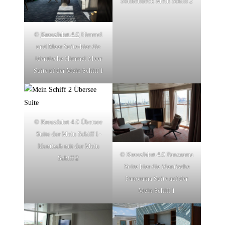
Sonnendeck Mein Schiff 2
©
Kreuzfahrt 4.0
Himmel
und Meer Suite-hier die
identische Himmel Meer
Suite uf der Mein Schiff 1
© Kreuzfahrt 4.0 Übersee
Suite der Mein Schiff 1-
Identisch mit der Mein
© Kreuzfahrt 4.0 Panorama
Schiff 2
Suite hier die identische
Panorama Suite auf der
Mein Schiff 1