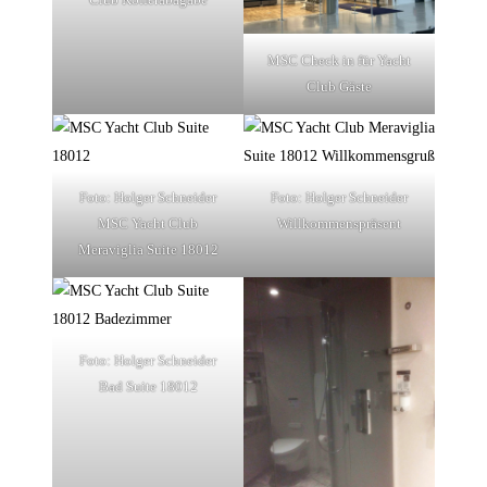
MSC Check in für Yacht
Club Gäste
Foto: Holger Schneider
Foto: Holger Schneider
MSC Yacht Club
Willkommenspräsent
Meraviglia Suite 18012
Foto: Holger Schneider
Bad Suite 18012