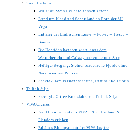
Swan Hellenic
Willst du Swan Hellenic kennenlernen!
Rund um Irland und Schottland an Bord der SH
Vega
Entlang der Englischen Küste – Fowey – Tresco –
Bantry
Die Hebriden kannten wir nur aus dem
Wetterbericht und Galway nur von einem Song
Heftiger Seegang, Steine, schottische Fjorde ohne
Nessi aber mit Whisky
Spektakuläre Felslandschaften, Puffins und Dublin
Tallink Silja
Freestyle Ostsee Kreuzfahrt mit Tallink Silja
VIVA Cruises
Auf Flussreise mit der VIVA ONE – Holland &
Flandern erleben
Erlebnis Rheingau mit der VIVA Inspire