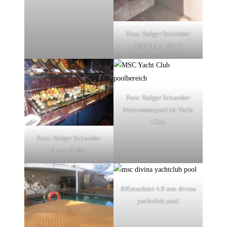
Foto: Holger Schneider
Bad Suite 18012
Foto: Holger Schneider
Meerwasserpool im Yacht
Club
Foto: Holger Schneider
Snack Buffet
©Kreuzfahrt 4.0 msc divina
yachtclub pool