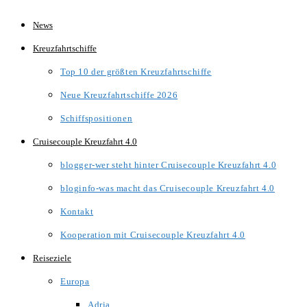
Zum
News
Inhalt
Kreuzfahrtschiffe
springen
Top 10 der größten Kreuzfahrtschiffe
Neue Kreuzfahrtschiffe 2026
Schiffspositionen
Cruisecouple Kreuzfahrt 4.0
blogger-wer steht hinter Cruisecouple Kreuzfahrt 4.0
bloginfo-was macht das Cruisecouple Kreuzfahrt 4.0
Kontakt
Kooperation mit Cruisecouple Kreuzfahrt 4.0
Reiseziele
Europa
Adria