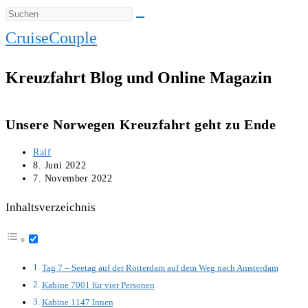
CruiseCouple
Kreuzfahrt Blog und Online Magazin
Unsere Norwegen Kreuzfahrt geht zu Ende
Beitrags-
Ralf
Autor:
Beitrag
8. Juni 2022
veröffentlicht:
Beitrag
7. November 2022
zuletzt
geändert
Inhaltsverzeichnis
am:
Tag 7 – Seetag auf der Rotterdam auf dem Weg nach Amsterdam
Kabine 7001 für vier Personen
Kabine 1147 Innen