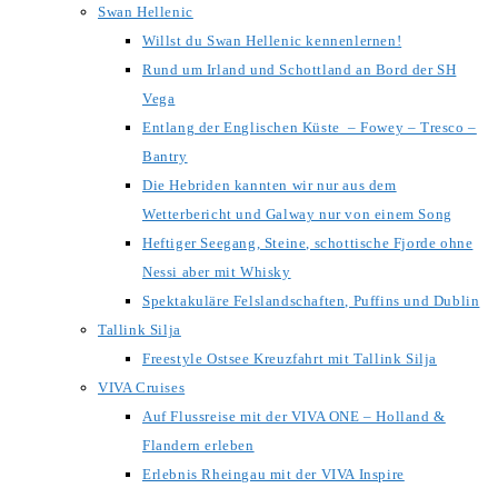
Swan Hellenic
Willst du Swan Hellenic kennenlernen!
Rund um Irland und Schottland an Bord der SH
Vega
Entlang der Englischen Küste – Fowey – Tresco –
Bantry
Die Hebriden kannten wir nur aus dem
Wetterbericht und Galway nur von einem Song
Heftiger Seegang, Steine, schottische Fjorde ohne
Nessi aber mit Whisky
Spektakuläre Felslandschaften, Puffins und Dublin
Tallink Silja
Freestyle Ostsee Kreuzfahrt mit Tallink Silja
VIVA Cruises
Auf Flussreise mit der VIVA ONE – Holland &
Flandern erleben
Erlebnis Rheingau mit der VIVA Inspire