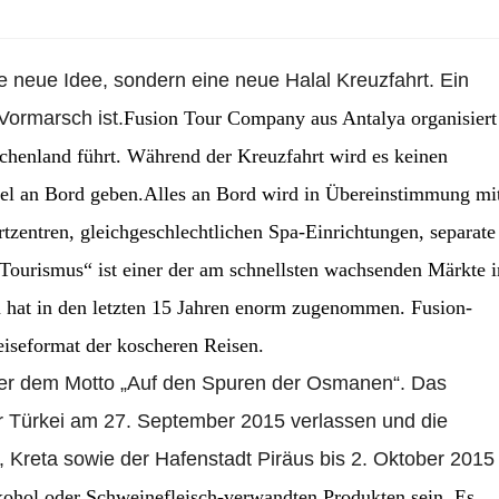
ne neue Idee, sondern eine neue Halal Kreuzfahrt. Ein
Vormarsch ist.
Fusion Tour Company aus Antalya organisiert
chenland führt. Während der Kreuzfahrt wird es keinen
iel an Bord geben.Alles an Bord wird in Übereinstimmung mi
rtzentren, gleichgeschlechtlichen Spa-Einrichtungen, separate
Tourismus“ ist einer der am schnellsten wachsenden Märkte i
n hat in den letzten 15 Jahren enorm zugenommen. Fusion-
Reiseformat der koscheren Reisen.
nter dem Motto „Auf den Spuren der Osmanen“. Das
der Türkei am 27. September 2015 verlassen und die
 Kreta sowie der Hafenstadt Piräus bis 2. Oktober 2015
kohol oder Schweinefleisch-verwandten Produkten sein. Es