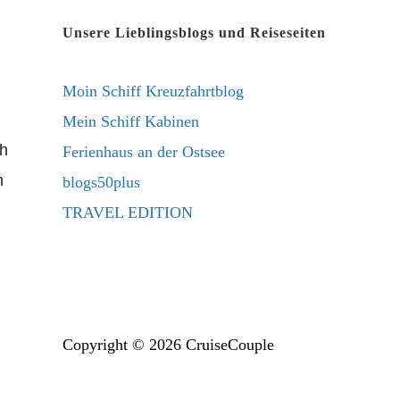
new
a
Unsere Lieblingsblogs und Reiseseiten
tab
new
tab
Moin Schiff Kreuzfahrtblog
Mein Schiff Kabinen
ch
Ferienhaus an der Ostsee
n
blogs50plus
TRAVEL EDITION
Copyright © 2026 CruiseCouple