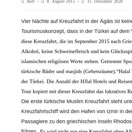
Beitrags-
Beitrag
Beitrag
Ralf
8. August 2015
11. Dezember 2020
Autor:
veröffentlicht:
zuletzt
geändert
am:
Vier Nächte auf Kreuzfahrt in der Ägäis ist kei
Tourismuskonzept, dass in der Türkei auf dem 
diese Kreuzfahrt, die im September 2015 nach Grie
Alkohol, keine Schweinefleisch und kein Glückssp
islamischen religiösen Werte stehen. Getrennte Spo
türkische Bäder und masjids (Gebetsräume).“Halal 
der Türkei. Die Anzahl der HJlal Hotels und Reise
Tour kopiert mit dieser Kreuzfahrt das lukratives 
Die erste türkische Muslim Kreuzfahrt steht u
Kreuzfahrtschiff wird den Hafen von Izmir in 
Passagiere zu den griechischen Inseln Rhodos,
führen.
„Es wird nicht nur eine Kreuzfahrt ohne Al