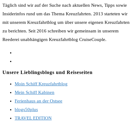
Täglich sind wir auf der Suche nach aktuellen News, Tipps sowie
Insiderinfos rund um das Thema Kreuzfahrten. 2013 starteten wir
mit unserem Kreuzfahrtblog um über unsere eigenen Kreuzfahrten
zu berichten. Seit 2016 schreiben wir gemeinsam in unserem
Reederei unabhängigen Kreuzfahrtblog CruiseCouple.
Opens
in
Opens
a
in
Unsere Lieblingsblogs und Reiseseiten
new
a
Moin Schiff Kreuzfahrtblog
tab
new
Mein Schiff Kabinen
tab
Ferienhaus an der Ostsee
blogs50plus
TRAVEL EDITION