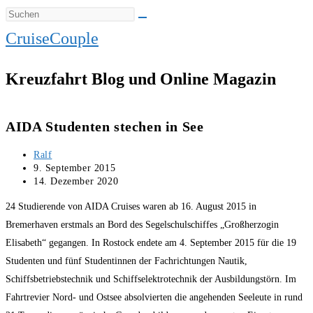
CruiseCouple
Kreuzfahrt Blog und Online Magazin
AIDA Studenten stechen in See
Beitrags-
Ralf
Autor:
Beitrag
9. September 2015
veröffentlicht:
Beitrag
14. Dezember 2020
zuletzt
24 Studierende von AIDA Cruises waren ab 16. August 2015 in
geändert
am:
Bremerhaven erstmals an Bord des Segelschulschiffes „Großherzogin
Elisabeth“ gegangen. In Rostock endete am 4. September 2015 für die 19
Studenten und fünf Studentinnen der Fachrichtungen Nautik,
Schiffsbetriebstechnik und Schiffselektrotechnik der Ausbildungstörn. Im
Fahrtrevier Nord- und Ostsee absolvierten die angehenden Seeleute in rund