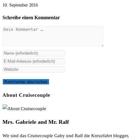
10. September 2016
Schreibe einen Kommentar
Kommentar
Gib
deinen
Gib
Namen
deine
Gib
oder
E-
deine
Benutzernamen
Mail-
Website-
zum
Adresse
URL
About Cruisecouple
Kommentieren
zum
ein
ein
Kommentieren
(optional)
ein
Mrs. Gabriele and Mr. Ralf
Wir sind das Cruisecouple Gaby und Ralf die Kreuzfahrt blogger,