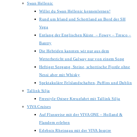
Swan Hellenic
Willst du Swan Hellenic kennenlernen!
Rund um Irland und Schottland an Bord der SH
Vega
Entlang der Englischen Küste – Fowey – Tresco –
Bantry
Die Hebriden kannten wir nur aus dem
Wetterbericht und Galway nur von einem Song
Heftiger Seegang, Steine, schottische Fjorde ohne
Nessi aber mit Whisky
Spektakuläre Felslandschaften, Puffins und Dublin
Tallink Silja
Freestyle Ostsee Kreuzfahrt mit Tallink Silja
VIVA Cruises
Auf Flussreise mit der VIVA ONE – Holland &
Flandern erleben
Erlebnis Rheingau mit der VIVA Inspire