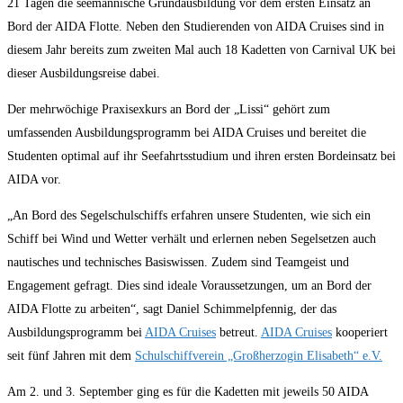
21 Tagen die seemännische Grundausbildung vor dem ersten Einsatz an
Bord der AIDA Flotte. Neben den Studierenden von AIDA Cruises sind in
diesem Jahr bereits zum zweiten Mal auch 18 Kadetten von Carnival UK bei
dieser Ausbildungsreise dabei.
Der mehrwöchige Praxisexkurs an Bord der „Lissi“ gehört zum
umfassenden Ausbildungsprogramm bei AIDA Cruises und bereitet die
Studenten optimal auf ihr Seefahrtsstudium und ihren ersten Bordeinsatz bei
AIDA vor.
„An Bord des Segelschulschiffs erfahren unsere Studenten, wie sich ein
Schiff bei Wind und Wetter verhält und erlernen neben Segelsetzen auch
nautisches und technisches Basiswissen. Zudem sind Teamgeist und
Engagement gefragt. Dies sind ideale Voraussetzungen, um an Bord der
AIDA Flotte zu arbeiten“, sagt Daniel Schimmelpfennig, der das
Ausbildungsprogramm bei
AIDA Cruises
betreut.
AIDA Cruises
kooperiert
seit fünf Jahren mit dem
Schulschiffverein „Großherzogin Elisabeth“ e.V.
Am 2. und 3. September ging es für die Kadetten mit jeweils 50 AIDA