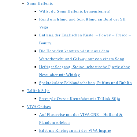
Swan Hellenic
Willst du Swan Hellenic kennenlernen!
Rund um Irland und Schottland an Bord der SH
Vega
Entlang der Englischen Küste – Fowey – Tresco –
Bantry
Die Hebriden kannten wir nur aus dem
Wetterbericht und Galway nur von einem Song
Heftiger Seegang, Steine, schottische Fjorde ohne
Nessi aber mit Whisky
Spektakuläre Felslandschaften, Puffins und Dublin
Tallink Silja
Freestyle Ostsee Kreuzfahrt mit Tallink Silja
VIVA Cruises
Auf Flussreise mit der VIVA ONE – Holland &
Flandern erleben
Erlebnis Rheingau mit der VIVA Inspire