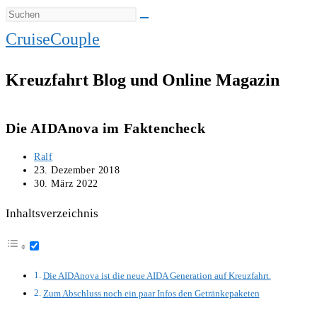
CruiseCouple
Kreuzfahrt Blog und Online Magazin
Die AIDAnova im Faktencheck
Beitrags-
Ralf
Autor:
Beitrag
23. Dezember 2018
veröffentlicht:
Beitrag
30. März 2022
zuletzt
geändert
Inhaltsverzeichnis
am:
Die AIDAnova ist die neue AIDA Generation auf Kreuzfahrt.
Zum Abschluss noch ein paar Infos den Getränkepaketen