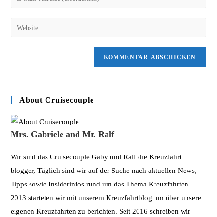
oder
deine
Benutzernamen
E-
Gib
zum
Mail-
deine
Kommentieren
Adresse
Website-
ein
zum
URL
Kommentieren
ein
ein
(optional)
About Cruisecouple
Mrs. Gabriele and Mr. Ralf
Wir sind das Cruisecouple Gaby und Ralf die Kreuzfahrt
blogger, Täglich sind wir auf der Suche nach aktuellen News,
Tipps sowie Insiderinfos rund um das Thema Kreuzfahrten.
2013 starteten wir mit unserem Kreuzfahrtblog um über unsere
eigenen Kreuzfahrten zu berichten. Seit 2016 schreiben wir