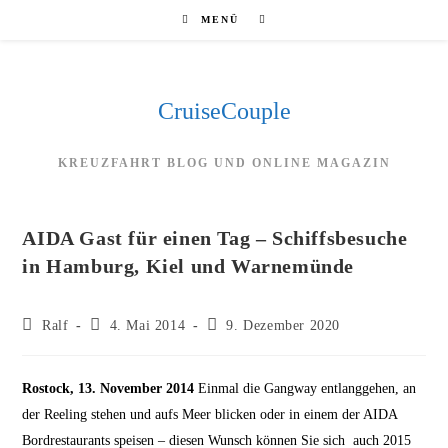
Zum
MENÜ
Inhalt
springen
CruiseCouple
KREUZFAHRT BLOG UND ONLINE MAGAZIN
AIDA Gast für einen Tag – Schiffsbesuche
in Hamburg, Kiel und Warnemünde
Beitrags-
Beitrag
Beitrag
Ralf
4. Mai 2014
9. Dezember 2020
Autor:
veröffentlicht:
zuletzt
geändert
am:
Rostock, 13. November 2014
Einmal die Gangway entlanggehen, an
der Reeling stehen und aufs Meer blicken oder in einem der AIDA
Bordrestaurants speisen – diesen Wunsch können Sie sich auch 2015