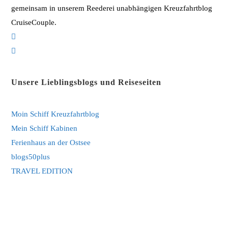
gemeinsam in unserem Reederei unabhängigen Kreuzfahrtblog
CruiseCouple.
Opens
in
Opens
a
in
new
a
Unsere Lieblingsblogs und Reiseseiten
tab
new
tab
Moin Schiff Kreuzfahrtblog
Mein Schiff Kabinen
Ferienhaus an der Ostsee
blogs50plus
TRAVEL EDITION