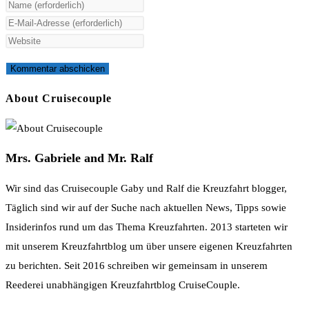
Gib
deinen
Gib
Namen
deine
Gib
oder
E-
deine
Benutzernamen
Mail-
Website-
zum
Adresse
URL
About Cruisecouple
Kommentieren
zum
ein
ein
Kommentieren
(optional)
ein
Mrs. Gabriele and Mr. Ralf
Wir sind das Cruisecouple Gaby und Ralf die Kreuzfahrt blogger,
Täglich sind wir auf der Suche nach aktuellen News, Tipps sowie
Insiderinfos rund um das Thema Kreuzfahrten. 2013 starteten wir
mit unserem Kreuzfahrtblog um über unsere eigenen Kreuzfahrten
zu berichten. Seit 2016 schreiben wir gemeinsam in unserem
Reederei unabhängigen Kreuzfahrtblog CruiseCouple.