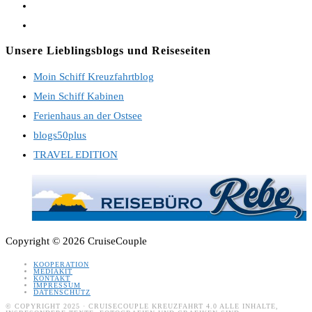
Opens
in
Opens
a
in
Unsere Lieblingsblogs und Reiseseiten
new
a
Moin Schiff Kreuzfahrtblog
tab
new
Mein Schiff Kabinen
tab
Ferienhaus an der Ostsee
blogs50plus
TRAVEL EDITION
Copyright © 2026 CruiseCouple
KOOPERATION
MEDIAKIT
KONTAKT
IMPRESSUM
DATENSCHUTZ
© COPYRIGHT 2025 · CRUISECOUPLE KREUZFAHRT 4.0 ALLE INHALTE,