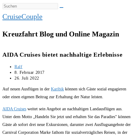
CruiseCouple
Kreuzfahrt Blog und Online Magazin
AIDA Cruises bietet nachhaltige Erlebnisse
Beitrags-
Ralf
Autor:
Beitrag
8. Februar 2017
veröffentlicht:
Beitrag
26. Juli 2022
zuletzt
Auf neuen Ausflügen in der
Karibik
können sich Gäste sozial engagieren
geändert
am:
oder einen eigenen Beitrag zur Erhaltung der Natur leisten.
AIDA Cruises
weitet sein Angebot an nachhaltigen Landausflügen aus.
Unter dem Motto „Handeln Sie jetzt und erhalten Sie das Paradies“ können
Gäste ab sofort drei neue Exkursionen, darunter zwei Ausflugsangebote der
Carnival Corporation Marke fathom für sozialverträgliches Reisen, in der