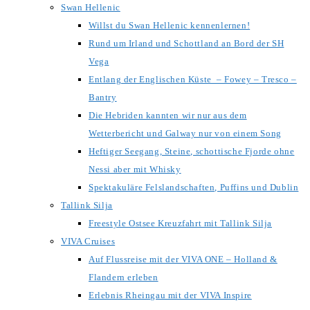
Swan Hellenic
Willst du Swan Hellenic kennenlernen!
Rund um Irland und Schottland an Bord der SH
Vega
Entlang der Englischen Küste – Fowey – Tresco –
Bantry
Die Hebriden kannten wir nur aus dem
Wetterbericht und Galway nur von einem Song
Heftiger Seegang, Steine, schottische Fjorde ohne
Nessi aber mit Whisky
Spektakuläre Felslandschaften, Puffins und Dublin
Tallink Silja
Freestyle Ostsee Kreuzfahrt mit Tallink Silja
VIVA Cruises
Auf Flussreise mit der VIVA ONE – Holland &
Flandern erleben
Erlebnis Rheingau mit der VIVA Inspire