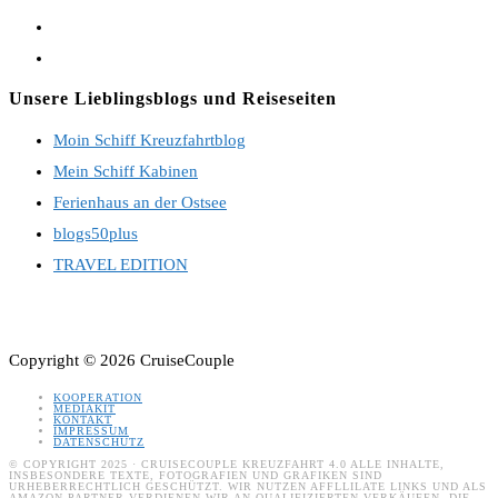
Opens
in
Opens
a
in
Unsere Lieblingsblogs und Reiseseiten
new
a
Moin Schiff Kreuzfahrtblog
tab
new
Mein Schiff Kabinen
tab
Ferienhaus an der Ostsee
blogs50plus
TRAVEL EDITION
Copyright © 2026 CruiseCouple
KOOPERATION
MEDIAKIT
KONTAKT
IMPRESSUM
DATENSCHUTZ
© COPYRIGHT 2025 · CRUISECOUPLE KREUZFAHRT 4.0 ALLE INHALTE,
INSBESONDERE TEXTE, FOTOGRAFIEN UND GRAFIKEN SIND
URHEBERRECHTLICH GESCHÜTZT. WIR NUTZEN AFFLLILATE LINKS UND ALS
AMAZON-PARTNER VERDIENEN WIR AN QUALIFIZIERTEN VERKÄUFEN. DIE