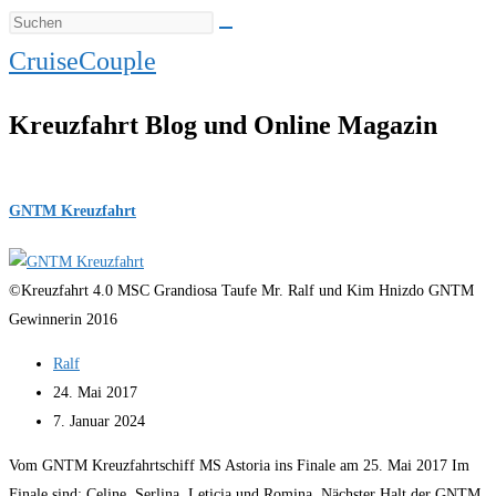
CruiseCouple
Kreuzfahrt Blog und Online Magazin
GNTM Kreuzfahrt
©Kreuzfahrt 4.0 MSC Grandiosa Taufe Mr. Ralf und Kim Hnizdo GNTM
Gewinnerin 2016
Beitrags-
Ralf
Autor:
Beitrag
24. Mai 2017
veröffentlicht:
Beitrag
7. Januar 2024
zuletzt
Vom GNTM Kreuzfahrtschiff MS Astoria ins Finale am 25. Mai 2017 Im
geändert
Finale sind: Celine, Serlina, Leticia und Romina. Nächster Halt der GNTM