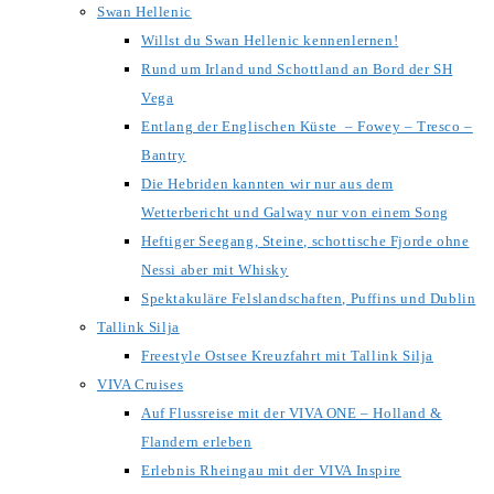
Swan Hellenic
Willst du Swan Hellenic kennenlernen!
Rund um Irland und Schottland an Bord der SH
Vega
Entlang der Englischen Küste – Fowey – Tresco –
Bantry
Die Hebriden kannten wir nur aus dem
Wetterbericht und Galway nur von einem Song
Heftiger Seegang, Steine, schottische Fjorde ohne
Nessi aber mit Whisky
Spektakuläre Felslandschaften, Puffins und Dublin
Tallink Silja
Freestyle Ostsee Kreuzfahrt mit Tallink Silja
VIVA Cruises
Auf Flussreise mit der VIVA ONE – Holland &
Flandern erleben
Erlebnis Rheingau mit der VIVA Inspire