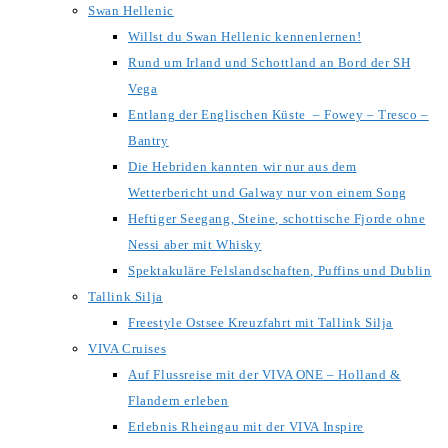
Swan Hellenic
Willst du Swan Hellenic kennenlernen!
Rund um Irland und Schottland an Bord der SH
Vega
Entlang der Englischen Küste – Fowey – Tresco –
Bantry
Die Hebriden kannten wir nur aus dem
Wetterbericht und Galway nur von einem Song
Heftiger Seegang, Steine, schottische Fjorde ohne
Nessi aber mit Whisky
Spektakuläre Felslandschaften, Puffins und Dublin
Tallink Silja
Freestyle Ostsee Kreuzfahrt mit Tallink Silja
VIVA Cruises
Auf Flussreise mit der VIVA ONE – Holland &
Flandern erleben
Erlebnis Rheingau mit der VIVA Inspire