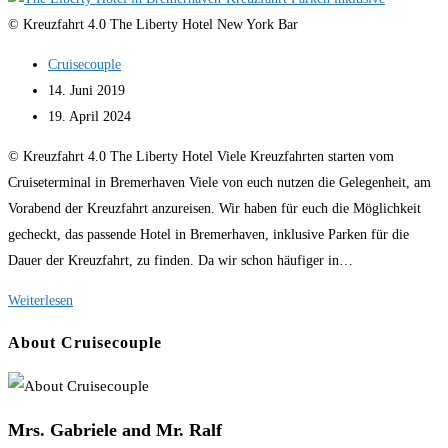
© Kreuzfahrt 4.0 The Liberty Hotel New York Bar
Beitrags-
Cruisecouple
Autor:
Beitrag
14. Juni 2019
veröffentlicht:
Beitrag
19. April 2024
zuletzt
© Kreuzfahrt 4.0 The Liberty Hotel Viele Kreuzfahrten starten vom
geändert
Cruiseterminal in Bremerhaven Viele von euch nutzen die Gelegenheit, am
am:
Vorabend der Kreuzfahrt anzureisen. Wir haben für euch die Möglichkeit
gecheckt, das passende Hotel in Bremerhaven, inklusive Parken für die
Dauer der Kreuzfahrt, zu finden. Da wir schon häufiger in…
The
Weiterlesen
Liberty
About Cruisecouple
Hotel
in
Bremerhaven-
Mrs. Gabriele and Mr. Ralf
Kreuzfahrt