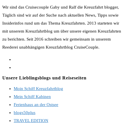
Parken
Wir sind das Cruisecouple Gaby und Ralf die Kreuzfahrt blogger,
inklusive
Täglich sind wir auf der Suche nach aktuellen News, Tipps sowie
Insiderinfos rund um das Thema Kreuzfahrten. 2013 starteten wir
mit unserem Kreuzfahrtblog um über unsere eigenen Kreuzfahrten
zu berichten. Seit 2016 schreiben wir gemeinsam in unserem
Reederei unabhängigen Kreuzfahrtblog CruiseCouple.
Opens
in
Opens
a
in
Unsere Lieblingsblogs und Reiseseiten
new
a
Moin Schiff Kreuzfahrtblog
tab
new
Mein Schiff Kabinen
tab
Ferienhaus an der Ostsee
blogs50plus
TRAVEL EDITION