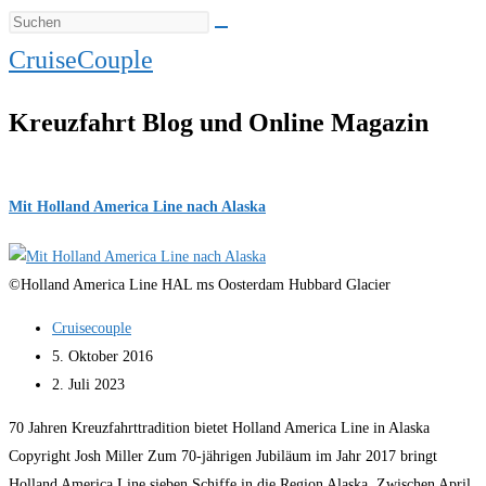
CruiseCouple
Kreuzfahrt Blog und Online Magazin
Mit Holland America Line nach Alaska
©Holland America Line HAL ms Oosterdam Hubbard Glacier
Beitrags-
Cruisecouple
Autor:
Beitrag
5. Oktober 2016
veröffentlicht:
Beitrag
2. Juli 2023
zuletzt
70 Jahren Kreuzfahrttradition bietet Holland America Line in Alaska
geändert
Copyright Josh Miller Zum 70-jährigen Jubiläum im Jahr 2017 bringt
am:
Holland America Line sieben Schiffe in die Region Alaska. Zwischen April