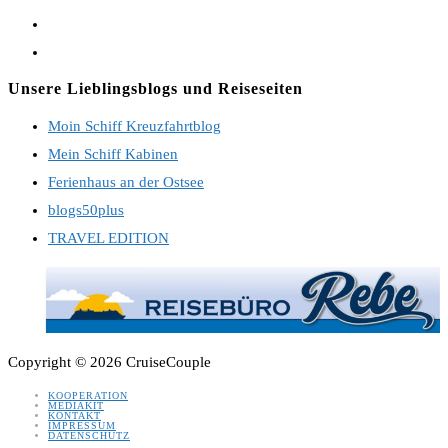
Opens
in
Opens
a
in
Unsere Lieblingsblogs und Reiseseiten
new
a
Moin Schiff Kreuzfahrtblog
tab
new
Mein Schiff Kabinen
tab
Ferienhaus an der Ostsee
blogs50plus
TRAVEL EDITION
Copyright © 2026 CruiseCouple
KOOPERATION
MEDIAKIT
KONTAKT
IMPRESSUM
DATENSCHUTZ