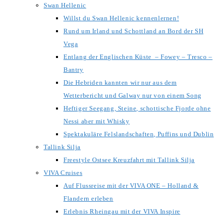
Swan Hellenic
Willst du Swan Hellenic kennenlernen!
Rund um Irland und Schottland an Bord der SH
Vega
Entlang der Englischen Küste – Fowey – Tresco –
Bantry
Die Hebriden kannten wir nur aus dem
Wetterbericht und Galway nur von einem Song
Heftiger Seegang, Steine, schottische Fjorde ohne
Nessi aber mit Whisky
Spektakuläre Felslandschaften, Puffins und Dublin
Tallink Silja
Freestyle Ostsee Kreuzfahrt mit Tallink Silja
VIVA Cruises
Auf Flussreise mit der VIVA ONE – Holland &
Flandern erleben
Erlebnis Rheingau mit der VIVA Inspire