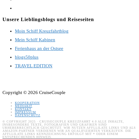
in
Opens
a
in
Unsere Lieblingsblogs und Reiseseiten
new
a
Moin Schiff Kreuzfahrtblog
tab
new
Mein Schiff Kabinen
tab
Ferienhaus an der Ostsee
blogs50plus
TRAVEL EDITION
Copyright © 2026 CruiseCouple
KOOPERATION
MEDIAKIT
KONTAKT
IMPRESSUM
DATENSCHUTZ
© COPYRIGHT 2025 · CRUISECOUPLE KREUZFAHRT 4.0 ALLE INHALTE,
INSBESONDERE TEXTE, FOTOGRAFIEN UND GRAFIKEN SIND
URHEBERRECHTLICH GESCHÜTZT. WIR NUTZEN AFFLLILATE LINKS UND ALS
AMAZON-PARTNER VERDIENEN WIR AN QUALIFIZIERTEN VERKÄUFEN. DIE
AFFLLILATE LINKS KENNZEICHNUNG ERFOLGT MIT * ODER EINEM
ENTSPRECHENDEN HINWEIS.