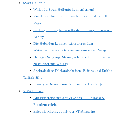
Swan Hellenic
Willst du Swan Hellenic kennenlernen!
Rund um Irland und Schottland an Bord der SH
Vega
Entlang der Englischen Küste – Fowey – Tresco –
Bantry
Die Hebriden kannten wir nur aus dem
Wetterbericht und Galway nur von einem Song
Heftiger Seegang, Steine, schottische Fjorde ohne
Nessi aber mit Whisky
Spektakuläre Felslandschaften, Puffins und Dublin
Tallink Silja
Freestyle Ostsee Kreuzfahrt mit Tallink Silja
VIVA Cruises
Auf Flussreise mit der VIVA ONE – Holland &
Flandern erleben
Erlebnis Rheingau mit der VIVA Inspire