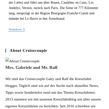
am:
der Liebe) und führt uns über Rouen, Caudebec en Caux, Les
Andelys, Vernon, zurück nach Paris. Die Seine ist 777 Kilometer
lang, entspringt in der Region Bourgogne-Franche-Comté und
mündet bei Le Havre in den Ärmelkanal.
Unterwegs
Weiterlesen
Auf
Der
Seine
–
Unsere
About Cruisecouple
Flusskreuzfahrt
Mit
Der
A-
Mrs. Gabriele and Mr. Ralf
ROSA
VIVA
Wir sind das Cruisecouple Gaby und Ralf die Kreuzfahrt
blogger, Täglich sind wir auf der Suche nach aktuellen News,
Tipps sowie Insiderinfos rund um das Thema Kreuzfahrten.
2013 starteten wir mit unserem Kreuzfahrtblog um über unsere
eigenen Kreuzfahrten zu berichten. Seit 2016 schreiben wir