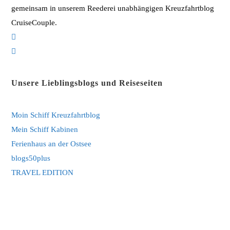
gemeinsam in unserem Reederei unabhängigen Kreuzfahrtblog
CruiseCouple.
Opens
in
Opens
a
in
new
a
Unsere Lieblingsblogs und Reiseseiten
tab
new
tab
Moin Schiff Kreuzfahrtblog
Mein Schiff Kabinen
Ferienhaus an der Ostsee
blogs50plus
TRAVEL EDITION