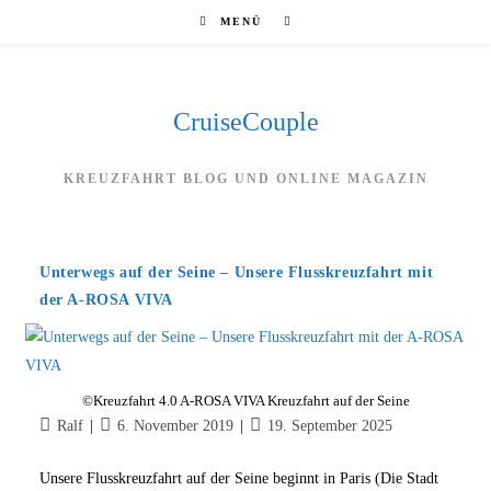
Zum
MENÜ
Inhalt
springen
CruiseCouple
KREUZFAHRT BLOG UND ONLINE MAGAZIN
Unterwegs auf der Seine – Unsere Flusskreuzfahrt mit
der A-ROSA VIVA
©Kreuzfahrt 4.0 A-ROSA VIVA Kreuzfahrt auf der Seine
Beitrags-
Beitrag
Beitrag
Ralf
6. November 2019
19. September 2025
Autor:
veröffentlicht:
zuletzt
geändert
Unsere Flusskreuzfahrt auf der Seine beginnt in Paris (Die Stadt