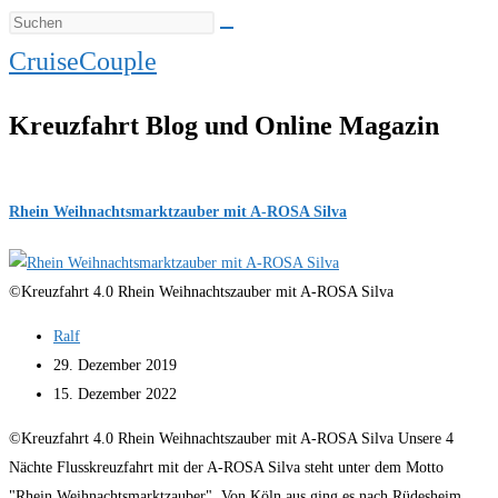
CruiseCouple
Kreuzfahrt Blog und Online Magazin
Rhein Weihnachtsmarktzauber mit A-ROSA Silva
©Kreuzfahrt 4.0 Rhein Weihnachtszauber mit A-ROSA Silva
Beitrags-
Ralf
Autor:
Beitrag
29. Dezember 2019
veröffentlicht:
Beitrag
15. Dezember 2022
zuletzt
©Kreuzfahrt 4.0 Rhein Weihnachtszauber mit A-ROSA Silva Unsere 4
geändert
Nächte Flusskreuzfahrt mit der A-ROSA Silva steht unter dem Motto
am:
"Rhein Weihnachtsmarktzauber". Von Köln aus ging es nach Rüdesheim,