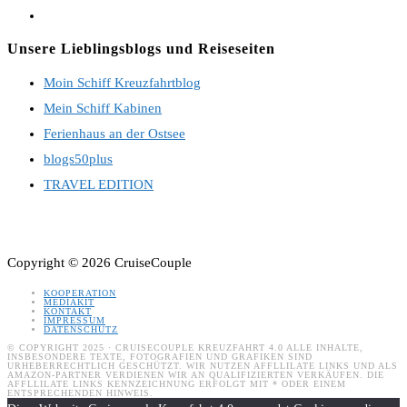
in
Opens
a
in
Unsere Lieblingsblogs und Reiseseiten
new
a
Moin Schiff Kreuzfahrtblog
tab
new
Mein Schiff Kabinen
tab
Ferienhaus an der Ostsee
blogs50plus
TRAVEL EDITION
Copyright © 2026 CruiseCouple
KOOPERATION
MEDIAKIT
KONTAKT
IMPRESSUM
DATENSCHUTZ
© COPYRIGHT 2025 · CRUISECOUPLE KREUZFAHRT 4.0 ALLE INHALTE,
INSBESONDERE TEXTE, FOTOGRAFIEN UND GRAFIKEN SIND
URHEBERRECHTLICH GESCHÜTZT. WIR NUTZEN AFFLLILATE LINKS UND ALS
AMAZON-PARTNER VERDIENEN WIR AN QUALIFIZIERTEN VERKÄUFEN. DIE
AFFLLILATE LINKS KENNZEICHNUNG ERFOLGT MIT * ODER EINEM
ENTSPRECHENDEN HINWEIS.