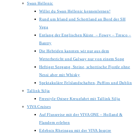
Swan Hellenic
Willst du Swan Hellenic kennenlernen!
Rund um Irland und Schottland an Bord der SH
Vega
Entlang der Englischen Küste – Fowey – Tresco –
Bantry
Die Hebriden kannten wir nur aus dem
Wetterbericht und Galway nur von einem Song
Heftiger Seegang, Steine, schottische Fjorde ohne
Nessi aber mit Whisky
Spektakuläre Felslandschaften, Puffins und Dublin
Tallink Silja
Freestyle Ostsee Kreuzfahrt mit Tallink Silja
VIVA Cruises
Auf Flussreise mit der VIVA ONE – Holland &
Flandern erleben
Erlebnis Rheingau mit der VIVA Inspire