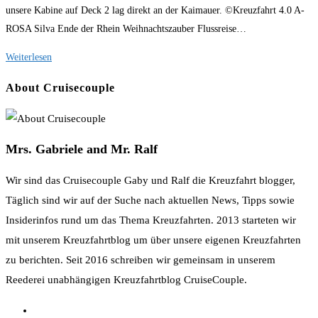
unsere Kabine auf Deck 2 lag direkt an der Kaimauer. ©Kreuzfahrt 4.0 A-
ROSA Silva Ende der Rhein Weihnachtszauber Flussreise…
Ausschiffung
Weiterlesen
in
About Cruisecouple
Köln
und
Fazit
Mrs. Gabriele and Mr. Ralf
der
Flussreise
Wir sind das Cruisecouple Gaby und Ralf die Kreuzfahrt blogger,
Rhein
Täglich sind wir auf der Suche nach aktuellen News, Tipps sowie
Weihnachtsmarktzauber
Insiderinfos rund um das Thema Kreuzfahrten. 2013 starteten wir
mit unserem Kreuzfahrtblog um über unsere eigenen Kreuzfahrten
zu berichten. Seit 2016 schreiben wir gemeinsam in unserem
Reederei unabhängigen Kreuzfahrtblog CruiseCouple.
Opens