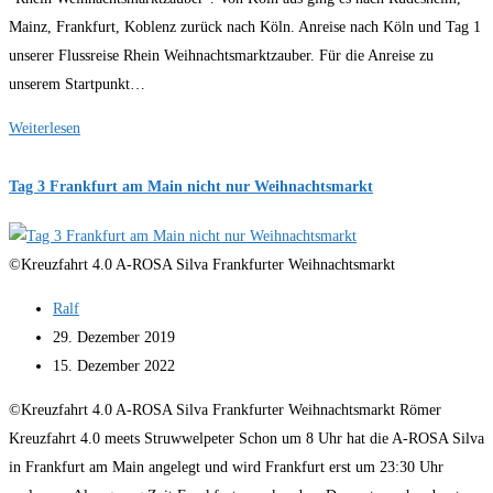
Mainz, Frankfurt, Koblenz zurück nach Köln. Anreise nach Köln und Tag 1
unserer Flussreise Rhein Weihnachtsmarktzauber. Für die Anreise zu
unserem Startpunkt…
Rhein
Weiterlesen
Weihnachtsmarktzauber
mit
Tag 3 Frankfurt am Main nicht nur Weihnachtsmarkt
A-
ROSA
©Kreuzfahrt 4.0 A-ROSA Silva Frankfurter Weihnachtsmarkt
Silva
Beitrags-
Ralf
Autor:
Beitrag
29. Dezember 2019
veröffentlicht:
Beitrag
15. Dezember 2022
zuletzt
©Kreuzfahrt 4.0 A-ROSA Silva Frankfurter Weihnachtsmarkt Römer
geändert
Kreuzfahrt 4.0 meets Struwwelpeter Schon um 8 Uhr hat die A-ROSA Silva
am:
in Frankfurt am Main angelegt und wird Frankfurt erst um 23:30 Uhr