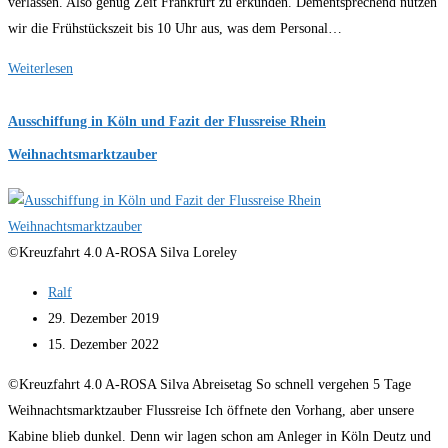
verlassen. Also genug Zeit Frankfurt zu erkunden. Dementsprechend nutzen
wir die Frühstückszeit bis 10 Uhr aus, was dem Personal…
Tag
Weiterlesen
3
Frankfurt
Ausschiffung in Köln und Fazit der Flussreise Rhein
am
Weihnachtsmarktzauber
Main
nicht
nur
Weihnachtsmarkt
©Kreuzfahrt 4.0 A-ROSA Silva Loreley
Beitrags-
Ralf
Autor:
Beitrag
29. Dezember 2019
veröffentlicht:
Beitrag
15. Dezember 2022
zuletzt
©Kreuzfahrt 4.0 A-ROSA Silva Abreisetag So schnell vergehen 5 Tage
geändert
Weihnachtsmarktzauber Flussreise Ich öffnete den Vorhang, aber unsere
am:
Kabine blieb dunkel. Denn wir lagen schon am Anleger in Köln Deutz und