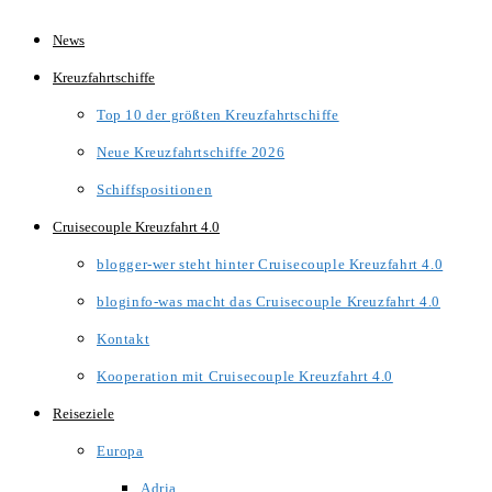
Zum
News
Inhalt
Kreuzfahrtschiffe
springen
Top 10 der größten Kreuzfahrtschiffe
Neue Kreuzfahrtschiffe 2026
Schiffspositionen
Cruisecouple Kreuzfahrt 4.0
blogger-wer steht hinter Cruisecouple Kreuzfahrt 4.0
bloginfo-was macht das Cruisecouple Kreuzfahrt 4.0
Kontakt
Kooperation mit Cruisecouple Kreuzfahrt 4.0
Reiseziele
Europa
Adria