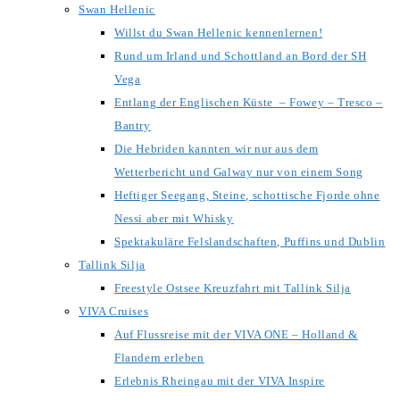
Swan Hellenic
Willst du Swan Hellenic kennenlernen!
Rund um Irland und Schottland an Bord der SH
Vega
Entlang der Englischen Küste – Fowey – Tresco –
Bantry
Die Hebriden kannten wir nur aus dem
Wetterbericht und Galway nur von einem Song
Heftiger Seegang, Steine, schottische Fjorde ohne
Nessi aber mit Whisky
Spektakuläre Felslandschaften, Puffins und Dublin
Tallink Silja
Freestyle Ostsee Kreuzfahrt mit Tallink Silja
VIVA Cruises
Auf Flussreise mit der VIVA ONE – Holland &
Flandern erleben
Erlebnis Rheingau mit der VIVA Inspire