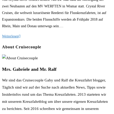
am:
zwei Neubauten auf den MV WERFTEN in Wismar statt. Crystal River
Cruises, die weltweit luxuriöseste Reederei für Flusskreuzfahrten, ist auf
Expansionskurs. Die beiden Flussschiffe werden ab Frühjahr 2018 auf
Rhein, Main und Donau unterwegs sein.…
Crystal
Weiterlesen
River
About Cruisecouple
Cruises
baut
zwei
Mrs. Gabriele and Mr. Ralf
neue
Flussschiffe
Wir sind das Cruisecouple Gaby und Ralf die Kreuzfahrt blogger,
Täglich sind wir auf der Suche nach aktuellen News, Tipps sowie
Insiderinfos rund um das Thema Kreuzfahrten. 2013 starteten wir
mit unserem Kreuzfahrtblog um über unsere eigenen Kreuzfahrten
zu berichten. Seit 2016 schreiben wir gemeinsam in unserem