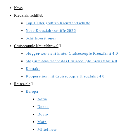
Zum
News
Inhalt
Kreuzfahrtschiffe
springen
Top 10 der größten Kreuzfahrtschiffe
Neue Kreuzfahrtschiffe 2026
Schiffspositionen
Cruisecouple Kreuzfahrt 4.0
blogger-wer steht hinter Cruisecouple Kreuzfahrt 4.0
bloginfo-was macht das Cruisecouple Kreuzfahrt 4.0
Kontakt
Kooperation mit Cruisecouple Kreuzfahrt 4.0
Reiseziele
Europa
Adria
Donau
Douro
Main
Mittelmeer