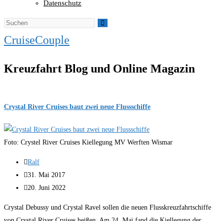
Datenschutz
CruiseCouple
Kreuzfahrt Blog und Online Magazin
Crystal River Cruises baut zwei neue Flussschiffe
Foto: Crystel River Cruises Kiellegung MV Werften Wismar
Beitrags-
Ralf
Autor:
Beitrag
31. Mai 2017
veröffentlicht:
Beitrag
20. Juni 2022
zuletzt
Crystal Debussy und Crystal Ravel sollen die neuen Flusskreuzfahrtschiffe
geändert
von Crystal River Cruises heißen. Am 24. Mai fand die Kiellegung der