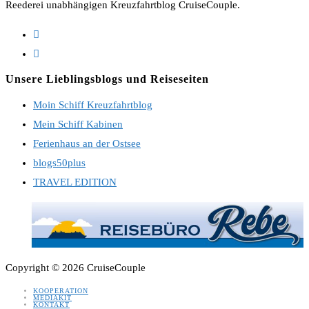
Reederei unabhängigen Kreuzfahrtblog CruiseCouple.
Opens
in
Opens
a
in
Unsere Lieblingsblogs und Reiseseiten
new
a
Moin Schiff Kreuzfahrtblog
tab
new
Mein Schiff Kabinen
tab
Ferienhaus an der Ostsee
blogs50plus
TRAVEL EDITION
Copyright © 2026 CruiseCouple
KOOPERATION
MEDIAKIT
KONTAKT