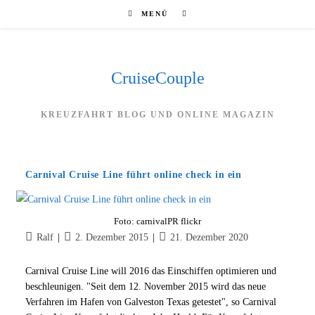
Zum
MENÜ
Inhalt
springen
CruiseCouple
KREUZFAHRT BLOG UND ONLINE MAGAZIN
Carnival Cruise Line führt online check in ein
Foto: carnivalPR flickr
Beitrags-
Beitrag
Beitrag
Ralf
2. Dezember 2015
21. Dezember 2020
Autor:
veröffentlicht:
zuletzt
geändert
Carnival Cruise Line will 2016 das Einschiffen optimieren und
am:
beschleunigen. "Seit dem 12. November 2015 wird das neue
Verfahren im Hafen von Galveston Texas getestet", so Carnival