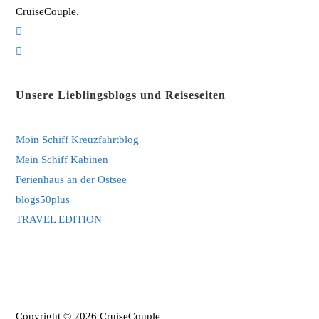
CruiseCouple.
Opens
in
Opens
a
in
new
a
Unsere Lieblingsblogs und Reiseseiten
tab
new
tab
Moin Schiff Kreuzfahrtblog
Mein Schiff Kabinen
Ferienhaus an der Ostsee
blogs50plus
TRAVEL EDITION
Copyright © 2026 CruiseCouple