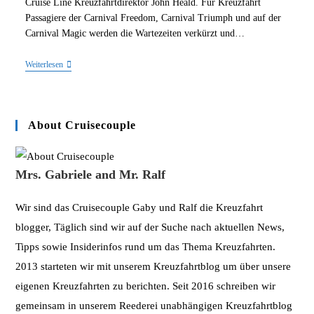
Cruise Line Kreuzfahrtdirektor John Heald. Für Kreuzfahrt
Passagiere der Carnival Freedom, Carnival Triumph und auf der
Carnival Magic werden die Wartezeiten verkürzt und…
Carnival
Weiterlesen
Cruise
Line
Führt
Online
Check
About Cruisecouple
In
Ein
Mrs. Gabriele and Mr. Ralf
Wir sind das Cruisecouple Gaby und Ralf die Kreuzfahrt
blogger, Täglich sind wir auf der Suche nach aktuellen News,
Tipps sowie Insiderinfos rund um das Thema Kreuzfahrten.
2013 starteten wir mit unserem Kreuzfahrtblog um über unsere
eigenen Kreuzfahrten zu berichten. Seit 2016 schreiben wir
gemeinsam in unserem Reederei unabhängigen Kreuzfahrtblog