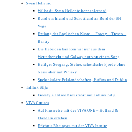
Swan Hellenic
Willst du Swan Hellenic kennenlernen!
Rund um Irland und Schottland an Bord der SH
Vega
Entlang der Englischen Küste – Fowey – Tresco –
Bantry
Die Hebriden kannten wir nur aus dem
Wetterbericht und Galway nur von einem Song
Heftiger Seegang, Steine, schottische Fjorde ohne
Nessi aber mit Whisky
Spektakuläre Felslandschaften, Puffins und Dublin
Tallink Silja
Freestyle Ostsee Kreuzfahrt mit Tallink Silja
VIVA Cruises
Auf Flussreise mit der VIVA ONE – Holland &
Flandern erleben
Erlebnis Rheingau mit der VIVA Inspire