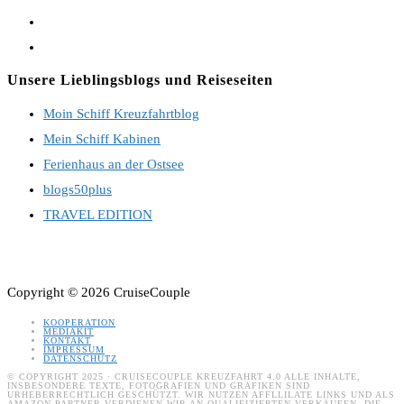
Opens
in
Opens
a
in
Unsere Lieblingsblogs und Reiseseiten
new
a
Moin Schiff Kreuzfahrtblog
tab
new
Mein Schiff Kabinen
tab
Ferienhaus an der Ostsee
blogs50plus
TRAVEL EDITION
Copyright © 2026 CruiseCouple
KOOPERATION
MEDIAKIT
KONTAKT
IMPRESSUM
DATENSCHUTZ
© COPYRIGHT 2025 · CRUISECOUPLE KREUZFAHRT 4.0 ALLE INHALTE,
INSBESONDERE TEXTE, FOTOGRAFIEN UND GRAFIKEN SIND
URHEBERRECHTLICH GESCHÜTZT. WIR NUTZEN AFFLLILATE LINKS UND ALS
AMAZON-PARTNER VERDIENEN WIR AN QUALIFIZIERTEN VERKÄUFEN. DIE