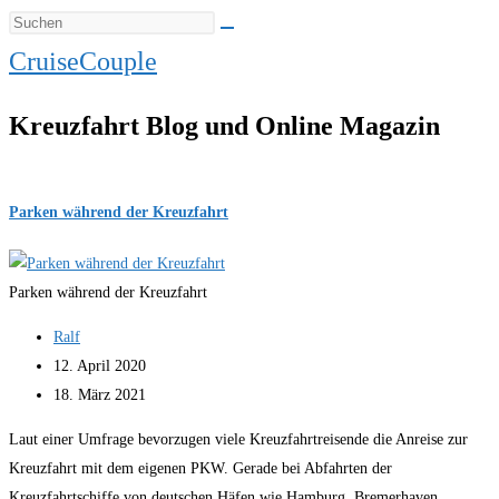
CruiseCouple
Kreuzfahrt Blog und Online Magazin
Parken während der Kreuzfahrt
Parken während der Kreuzfahrt
Beitrags-
Ralf
Autor:
Beitrag
12. April 2020
veröffentlicht:
Beitrag
18. März 2021
zuletzt
Laut einer Umfrage bevorzugen viele Kreuzfahrtreisende die Anreise zur
geändert
Kreuzfahrt mit dem eigenen PKW. Gerade bei Abfahrten der
am:
Kreuzfahrtschiffe von deutschen Häfen wie Hamburg, Bremerhaven,