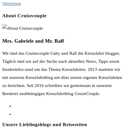
MS
Weiterlesen
Bellissima
About Cruisecouple
Passau
nach
Wien
Mrs. Gabriele and Mr. Ralf
Wir sind das Cruisecouple Gaby und Ralf die Kreuzfahrt blogger,
Täglich sind wir auf der Suche nach aktuellen News, Tipps sowie
Insiderinfos rund um das Thema Kreuzfahrten. 2013 starteten wir
mit unserem Kreuzfahrtblog um über unsere eigenen Kreuzfahrten
zu berichten. Seit 2016 schreiben wir gemeinsam in unserem
Reederei unabhängigen Kreuzfahrtblog CruiseCouple.
Opens
in
Opens
a
in
Unsere Lieblingsblogs und Reiseseiten