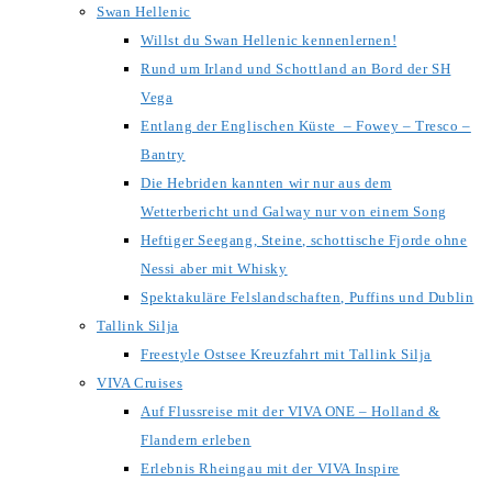
Swan Hellenic
Willst du Swan Hellenic kennenlernen!
Rund um Irland und Schottland an Bord der SH
Vega
Entlang der Englischen Küste – Fowey – Tresco –
Bantry
Die Hebriden kannten wir nur aus dem
Wetterbericht und Galway nur von einem Song
Heftiger Seegang, Steine, schottische Fjorde ohne
Nessi aber mit Whisky
Spektakuläre Felslandschaften, Puffins und Dublin
Tallink Silja
Freestyle Ostsee Kreuzfahrt mit Tallink Silja
VIVA Cruises
Auf Flussreise mit der VIVA ONE – Holland &
Flandern erleben
Erlebnis Rheingau mit der VIVA Inspire