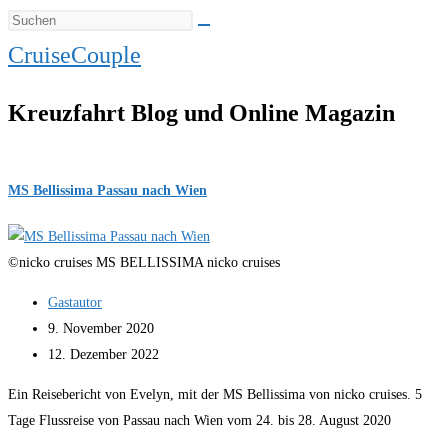
CruiseCouple
Kreuzfahrt Blog und Online Magazin
MS Bellissima Passau nach Wien
©nicko cruises MS BELLISSIMA nicko cruises
Beitrags-
Gastautor
Autor:
Beitrag
9. November 2020
veröffentlicht:
Beitrag
12. Dezember 2022
zuletzt
Ein Reisebericht von Evelyn, mit der MS Bellissima von nicko cruises. 5
geändert
Tage Flussreise von Passau nach Wien vom 24. bis 28. August 2020
am: