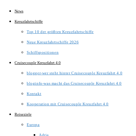
Zum
News
Inhalt
Kreuzfahrtschiffe
springen
Top 10 der größten Kreuzfahrtschiffe
Neue Kreuzfahrtschiffe 2026
Schiffspositionen
Cruisecouple Kreuzfahrt 4.0
blogger-wer steht hinter Cruisecouple Kreuzfahrt 4.0
bloginfo-was macht das Cruisecouple Kreuzfahrt 4.0
Kontakt
Kooperation mit Cruisecouple Kreuzfahrt 4.0
Reiseziele
Europa
Adria