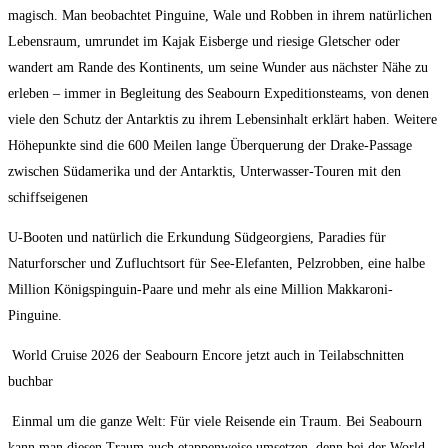
magisch. Man beobachtet Pinguine, Wale und Robben in ihrem natürlichen
Lebensraum, umrundet im Kajak Eisberge und riesige Gletscher oder
wandert am Rande des Kontinents, um seine Wunder aus nächster Nähe zu
erleben – immer in Begleitung des Seabourn Expeditionsteams, von denen
viele den Schutz der Antarktis zu ihrem Lebensinhalt erklärt haben. Weitere
Höhepunkte sind die 600 Meilen lange Überquerung der Drake-Passage
zwischen Südamerika und der Antarktis, Unterwasser-Touren mit den
schiffseigenen
U-Booten und natürlich die Erkundung Südgeorgiens, Paradies für
Naturforscher und Zufluchtsort für See-Elefanten, Pelzrobben, eine halbe
Million Königspinguin-Paare und mehr als eine Million Makkaroni-
Pinguine.
World Cruise 2026 der Seabourn Encore jetzt auch in Teilabschnitten
buchbar
Einmal um die ganze Welt: Für viele Reisende ein Traum. Bei Seabourn
kann man diesen Traum auch etappenweise umsetzen, denn bei der World