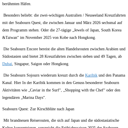
berühmten Häfen.
Besonders beliebt: die zwei-wöchigen Australien / Neuseeland Kreuzfahrten
mit der Seabourn Quest, die zwischen Januar und März 2026 sechsmal auf
dem Programm stehen. Oder die 27-tägige „Jewels of Japan, South Korea
&Taiwan“ im November 2025 von Kobe nach Hongkong.
Die Seabourn Encore bereist die alten Handelsrouten zwischen Arabien und
Südostasien und bietet 28 Kreuzfahrten zwischen sieben und 49 Tagen, ab
Dubai
, Singapur, Saigon oder Hongkong.
Die Seabourn Sojourn wiederum kreuzt durch die
Karibik
und den Panama
Kanal. Hier In der Karibik kommen in den Genuss besonderer Seabourn
Aktivitäten wie „Caviar in the Surf“, „Shopping with the Chef“ oder den
legendären „Marina Days“.
Seabourn Quest: Zur Kirschblüte nach Japan
Mit brandneuen Reiserouten, die sich auf Japan und die südostasiatische
Kultur konzentrieren, verspricht die Frühjahrssaison 2025 der Seabourn