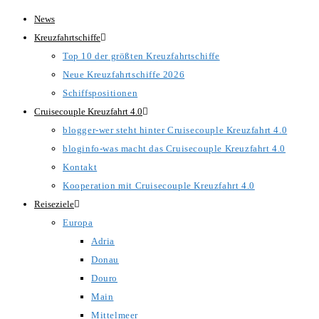
Zum
News
Inhalt
Kreuzfahrtschiffe
springen
Top 10 der größten Kreuzfahrtschiffe
Neue Kreuzfahrtschiffe 2026
Schiffspositionen
Cruisecouple Kreuzfahrt 4.0
blogger-wer steht hinter Cruisecouple Kreuzfahrt 4.0
bloginfo-was macht das Cruisecouple Kreuzfahrt 4.0
Kontakt
Kooperation mit Cruisecouple Kreuzfahrt 4.0
Reiseziele
Europa
Adria
Donau
Douro
Main
Mittelmeer