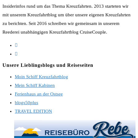
Insiderinfos rund um das Thema Kreuzfahrten. 2013 starteten wir
mit unserem Kreuzfahrtblog um über unsere eigenen Kreuzfahrten
zu berichten. Seit 2016 schreiben wir gemeinsam in unserem
Reederei unabhängigen Kreuzfahrtblog CruiseCouple.
Opens
in
Opens
a
in
Unsere Lieblingsblogs und Reiseseiten
new
a
Moin Schiff Kreuzfahrtblog
tab
new
Mein Schiff Kabinen
tab
Ferienhaus an der Ostsee
blogs50plus
TRAVEL EDITION