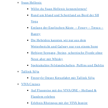
Swan Hellenic
Willst du Swan Hellenic kennenlernen!
Rund um Irland und Schottland an Bord der SH
Vega
Entlang der Englischen Küste – Fowey – Tresco –
Bantry
Die Hebriden kannten wir nur aus dem
Wetterbericht und Galway nur von einem Song
Heftiger Seegang, Steine, schottische Fjorde ohne
Nessi aber mit Whisky
Spektakuläre Felslandschaften, Puffins und Dublin
Tallink Silja
Freestyle Ostsee Kreuzfahrt mit Tallink Silja
VIVA Cruises
Auf Flussreise mit der VIVA ONE – Holland &
Flandern erleben
Erlebnis Rheingau mit der VIVA Inspire