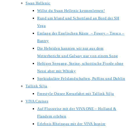
Swan Hellenic
Willst du Swan Hellenic kennenlernen!
Rund um Irland und Schottland an Bord der SH
Vega
Entlang der Englischen Küste – Fowey – Tresco –
Bantry
Die Hebriden kannten wir nur aus dem
Wetterbericht und Galway nur von einem Song
Heftiger Seegang, Steine, schottische Fjorde ohne
Nessi aber mit Whisky
Spektakuläre Felslandschaften, Puffins und Dublin
Tallink Silja
Freestyle Ostsee Kreuzfahrt mit Tallink Silja
VIVA Cruises
Auf Flussreise mit der VIVA ONE – Holland &
Flandern erleben
Erlebnis Rheingau mit der VIVA Inspire