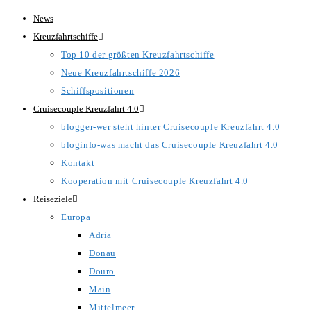
Zum
News
Inhalt
Kreuzfahrtschiffe
springen
Top 10 der größten Kreuzfahrtschiffe
Neue Kreuzfahrtschiffe 2026
Schiffspositionen
Cruisecouple Kreuzfahrt 4.0
blogger-wer steht hinter Cruisecouple Kreuzfahrt 4.0
bloginfo-was macht das Cruisecouple Kreuzfahrt 4.0
Kontakt
Kooperation mit Cruisecouple Kreuzfahrt 4.0
Reiseziele
Europa
Adria
Donau
Douro
Main
Mittelmeer