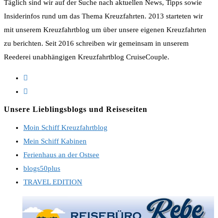
Täglich sind wir auf der Suche nach aktuellen News, Tipps sowie
Insiderinfos rund um das Thema Kreuzfahrten. 2013 starteten wir
mit unserem Kreuzfahrtblog um über unsere eigenen Kreuzfahrten
zu berichten. Seit 2016 schreiben wir gemeinsam in unserem
Reederei unabhängigen Kreuzfahrtblog CruiseCouple.
Opens
in
Opens
a
in
Unsere Lieblingsblogs und Reiseseiten
new
a
Moin Schiff Kreuzfahrtblog
tab
new
Mein Schiff Kabinen
tab
Ferienhaus an der Ostsee
blogs50plus
TRAVEL EDITION