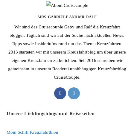
MRS. GABRIELE AND MR. RALF
Wir sind das Cruisecouple Gaby und Ralf die Kreuzfahrt
blogger, Täglich sind wir auf der Suche nach aktuellen News,
Tipps sowie Insiderinfos rund um das Thema Kreuzfahrten.
2013 starteten wir mit unserem Kreuzfahrtblog um über unsere
eigenen Kreuzfahrten zu berichten. Seit 2016 schreiben wir
gemeinsam in unserem Reederei unabhängigen Kreuzfahrtblog
CruiseCouple.
Opens
Opens
in
in
a
a
Unsere Lieblingsblogs und Reiseseiten
new
new
tab
tab
Moin Schiff Kreuzfahrtblog