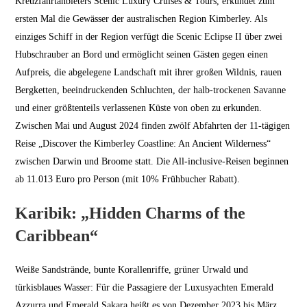
Kreuzfahrtanbieters Scenic Luxury Cruises & Tours, erkundet zum
ersten Mal die Gewässer der australischen Region Kimberley. Als
einziges Schiff in der Region verfügt die Scenic Eclipse II über zwei
Hubschrauber an Bord und ermöglicht seinen Gästen gegen einen
Aufpreis, die abgelegene Landschaft mit ihrer großen Wildnis, rauen
Bergketten, beeindruckenden Schluchten, der halb-trockenen Savanne
und einer größtenteils verlassenen Küste von oben zu erkunden.
Zwischen Mai und August 2024 finden zwölf Abfahrten der 11-tägigen
Reise „Discover the Kimberley Coastline: An Ancient Wilderness“
zwischen Darwin und Broome statt. Die All-inclusive-Reisen beginnen
ab 11.013 Euro pro Person (mit 10% Frühbucher Rabatt).
Karibik: „Hidden Charms of the
Caribbean“
Weiße Sandstrände, bunte Korallenriffe, grüner Urwald und
türkisblaues Wasser: Für die Passagiere der Luxusyachten Emerald
Azzurra und Emerald Sakara heißt es von Dezember 2023 bis März