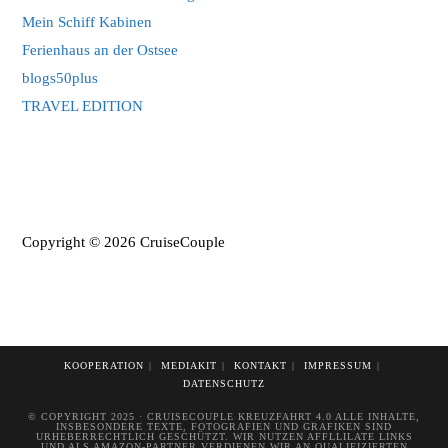
Mein Schiff Kabinen
Ferienhaus an der Ostsee
blogs50plus
TRAVEL EDITION
Copyright © 2026 CruiseCouple
KOOPERATION
MEDIAKIT
KONTAKT
IMPRESSUM
DATENSCHUTZ
© COPYRIGHT 2025 · CRUISECOUPLE KREUZFAHRT 4.0 ALLE INHALTE,
INSBESONDERE TEXTE, FOTOGRAFIEN UND GRAFIKEN SIND
URHEBERRECHTLICH GESCHÜTZT. WIR NUTZEN AFFLLILATE LINKS
UND ALS AMAZON-PARTNER VERDIENEN WIR AN QUALIFIZIERTEN