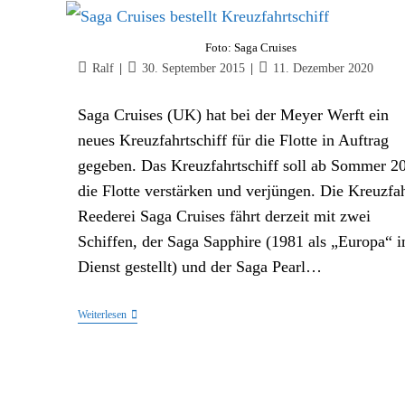
Foto: Saga Cruises
Beitrags-
Beitrag
Beitrag
Ralf
30. September 2015
11. Dezember 2020
Autor:
veröffentlicht:
zuletzt
geändert
Saga Cruises (UK) hat bei der Meyer Werft ein
am:
neues Kreuzfahrtschiff für die Flotte in Auftrag
gegeben. Das Kreuzfahrtschiff soll ab Sommer 2
die Flotte verstärken und verjüngen. Die Kreuzfah
Reederei Saga Cruises fährt derzeit mit zwei
Schiffen, der Saga Sapphire (1981 als „Europa“ i
Dienst gestellt) und der Saga Pearl…
Saga
Weiterlesen
Cruises
Bestellt
Kreuzfahrtschiff