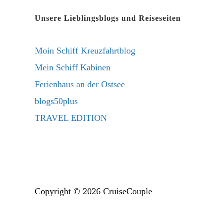
new
a
Unsere Lieblingsblogs und Reiseseiten
tab
new
tab
Moin Schiff Kreuzfahrtblog
Mein Schiff Kabinen
Ferienhaus an der Ostsee
blogs50plus
TRAVEL EDITION
Copyright © 2026 CruiseCouple