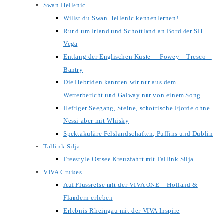
Swan Hellenic
Willst du Swan Hellenic kennenlernen!
Rund um Irland und Schottland an Bord der SH
Vega
Entlang der Englischen Küste – Fowey – Tresco –
Bantry
Die Hebriden kannten wir nur aus dem
Wetterbericht und Galway nur von einem Song
Heftiger Seegang, Steine, schottische Fjorde ohne
Nessi aber mit Whisky
Spektakuläre Felslandschaften, Puffins und Dublin
Tallink Silja
Freestyle Ostsee Kreuzfahrt mit Tallink Silja
VIVA Cruises
Auf Flussreise mit der VIVA ONE – Holland &
Flandern erleben
Erlebnis Rheingau mit der VIVA Inspire