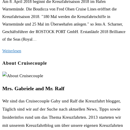
Am 8. April 2018 beginnt die Kreuzfahrtsaison 2018 im Hafen
geändert
Warnemünde. Die Boudicca von Fred Olsen Cruise Lines eröffnet die
am:
Kreuzfahrtsaison 2018. "180 Mal werden die Kreuzfahrtschiffe in
Warnemünde und 25 Mal im Überseehafen anlegen." so Jens A. Scharner,
Geschäftsführer der ROSTOCK PORT GmbH. Erstanläufe 2018 Brilliance
of the Seas (Royal…
Kreuzfahrtsaison
Weiterlesen
2018
About Cruisecouple
in
Warnemünde
heißt
Mrs. Gabriele and Mr. Ralf
205
Anläufe
Wir sind das Cruisecouple Gaby und Ralf die Kreuzfahrt blogger,
43
Täglich sind wir auf der Suche nach aktuellen News, Tipps sowie
Kreuzfahrtschiffe
Insiderinfos rund um das Thema Kreuzfahrten. 2013 starteten wir
an
mit unserem Kreuzfahrtblog um über unsere eigenen Kreuzfahrten
122