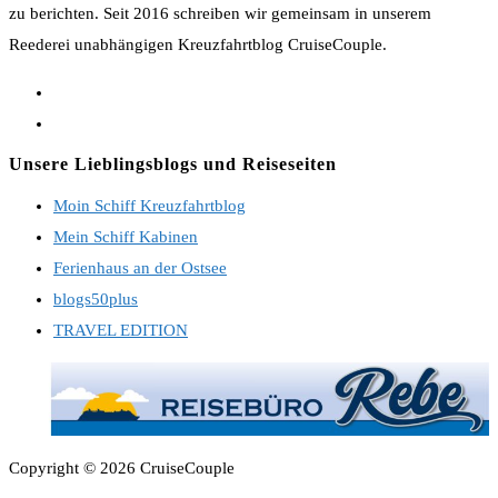
zu berichten. Seit 2016 schreiben wir gemeinsam in unserem
Tagen
Reederei unabhängigen Kreuzfahrtblog CruiseCouple.
Opens
in
Opens
a
in
Unsere Lieblingsblogs und Reiseseiten
new
a
Moin Schiff Kreuzfahrtblog
tab
new
Mein Schiff Kabinen
tab
Ferienhaus an der Ostsee
blogs50plus
TRAVEL EDITION
Copyright © 2026 CruiseCouple