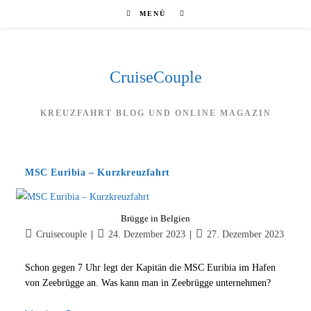
Zum
MENÜ
Inhalt
springen
CruiseCouple
KREUZFAHRT BLOG UND ONLINE MAGAZIN
MSC Euribia – Kurzkreuzfahrt
Brügge in Belgien
Beitrags-
Beitrag
Beitrag
Cruisecouple
24. Dezember 2023
27. Dezember 2023
Autor:
veröffentlicht:
zuletzt
geändert
Schon gegen 7 Uhr legt der Kapitän die MSC Euribia im Hafen
am:
von Zeebrügge an. Was kann man in Zeebrügge unternehmen?