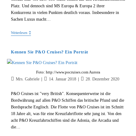
Platz. Und dennoch sind MS Europa & Europa 2 ihrer
Konkurrenz in vielen Punkten deutlich voraus. Insbesondere in
Sachen Luxus macht…
MS
Weiterlesen
Europa
Und
Europa
Kennen Sie P&O Cruises? Ein Porträt
2
–
Intime
Luxuskreuzfahrten
Foto: http://www.pocruises.com Aurora
Beitrags-
Beitrag
Beitrag
Mrs. Gabriele
14. Januar 2018
28. Dezember 2020
Autor:
veröffentlicht:
zuletzt
geändert
P&O Cruises ist "very British". Konsequenterweise ist die
am:
Bordwährung auf allen P&O Schiffen das britische Pfund und die
Bordsprache Englisch. Die Flotte von P&O Cruises ist im Schnitt
18 Jahre alt, was für eine Kreuzfahrtflotte sehr jung ist. Von den
acht P&O Kreuzfahrtschiffen sind die Adonia, die Arcadia und
die…