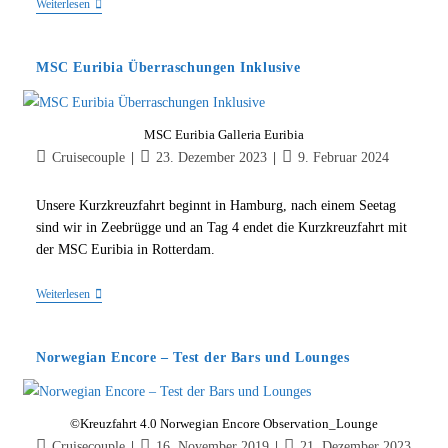
MSC
Weiterlesen
Euribia
–
Kurzkreuzfahrt
MSC Euribia Überraschungen Inklusive
MSC Euribia Galleria Euribia
Beitrags-
Beitrag
Beitrag
Cruisecouple
23. Dezember 2023
9. Februar 2024
Autor:
veröffentlicht:
zuletzt
geändert
Unsere Kurzkreuzfahrt beginnt in Hamburg, nach einem Seetag
am:
sind wir in Zeebrügge und an Tag 4 endet die Kurzkreuzfahrt mit
der MSC Euribia in Rotterdam.
MSC
Weiterlesen
Euribia
Überraschungen
Inklusive
Norwegian Encore – Test der Bars und Lounges
©Kreuzfahrt 4.0 Norwegian Encore Observation_Lounge
Beitrags-
Beitrag
Beitrag
Cruisecouple
16. November 2019
21. Dezember 2023