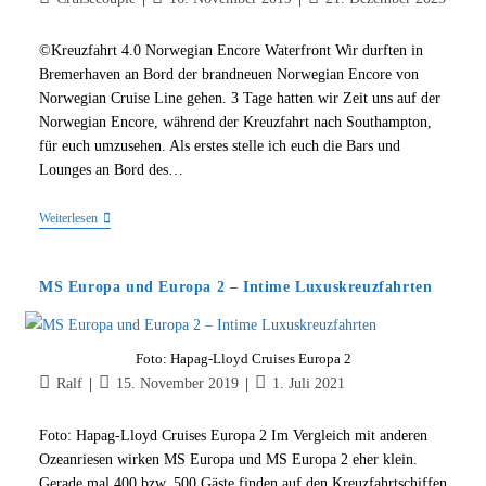
Autor:
veröffentlicht:
zuletzt
geändert
©Kreuzfahrt 4.0 Norwegian Encore Waterfront Wir durften in
am:
Bremerhaven an Bord der brandneuen Norwegian Encore von
Norwegian Cruise Line gehen. 3 Tage hatten wir Zeit uns auf der
Norwegian Encore, während der Kreuzfahrt nach Southampton,
für euch umzusehen. Als erstes stelle ich euch die Bars und
Lounges an Bord des…
Norwegian
Weiterlesen
Encore
–
Test
MS Europa und Europa 2 – Intime Luxuskreuzfahrten
Der
Bars
Und
Lounges
Foto: Hapag-Lloyd Cruises Europa 2
Beitrags-
Beitrag
Beitrag
Ralf
15. November 2019
1. Juli 2021
Autor:
veröffentlicht:
zuletzt
geändert
Foto: Hapag-Lloyd Cruises Europa 2 Im Vergleich mit anderen
am:
Ozeanriesen wirken MS Europa und MS Europa 2 eher klein.
Gerade mal 400 bzw. 500 Gäste finden auf den Kreuzfahrtschiffen