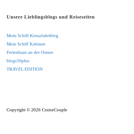
a
in
new
a
Unsere Lieblingsblogs und Reiseseiten
tab
new
tab
Moin Schiff Kreuzfahrtblog
Mein Schiff Kabinen
Ferienhaus an der Ostsee
blogs50plus
TRAVEL EDITION
Copyright © 2026 CruiseCouple