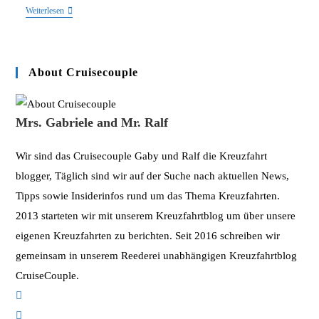
Kennen
Weiterlesen
Sie
P&O
Cruises?
Ein
Porträt
About Cruisecouple
Mrs. Gabriele and Mr. Ralf
Wir sind das Cruisecouple Gaby und Ralf die Kreuzfahrt
blogger, Täglich sind wir auf der Suche nach aktuellen News,
Tipps sowie Insiderinfos rund um das Thema Kreuzfahrten.
2013 starteten wir mit unserem Kreuzfahrtblog um über unsere
eigenen Kreuzfahrten zu berichten. Seit 2016 schreiben wir
gemeinsam in unserem Reederei unabhängigen Kreuzfahrtblog
CruiseCouple.
Opens
in
Opens