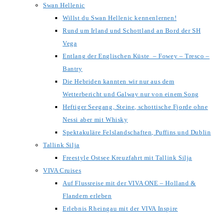
Swan Hellenic
Willst du Swan Hellenic kennenlernen!
Rund um Irland und Schottland an Bord der SH
Vega
Entlang der Englischen Küste – Fowey – Tresco –
Bantry
Die Hebriden kannten wir nur aus dem
Wetterbericht und Galway nur von einem Song
Heftiger Seegang, Steine, schottische Fjorde ohne
Nessi aber mit Whisky
Spektakuläre Felslandschaften, Puffins und Dublin
Tallink Silja
Freestyle Ostsee Kreuzfahrt mit Tallink Silja
VIVA Cruises
Auf Flussreise mit der VIVA ONE – Holland &
Flandern erleben
Erlebnis Rheingau mit der VIVA Inspire