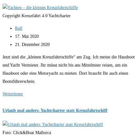
Copyright Kreuzfahrt 4.0 Yachtcharter
Beitrags-
Ralf
Autor:
Beitrag
17. Mai 2020
veröffentlicht:
Beitrag
21. Dezember 2020
zuletzt
Jetzt sind die „kleinen Kreuzfahrtschiffe“ am Zug. Ich meine die Hausboot
geändert
und Yacht Vermieter. Ihr müsst nicht bis ans Mittelmeer reisen, um ein
am:
Hausboot oder eine Motoryacht zu mieten. Dort braucht Ihr auch einen
Bootsführerschein.
Yachten
Weiterlesen
–
die
Urlaub mal anders: Yachtcharter statt Kreuzfahrtschiff
kleinen
Kreuzfahrtschiffe
Foto: Click&Boat Mallorca