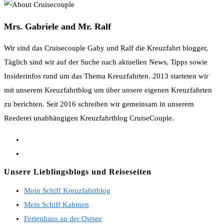
Mrs. Gabriele and Mr. Ralf
Wir sind das Cruisecouple Gaby und Ralf die Kreuzfahrt blogger,
Täglich sind wir auf der Suche nach aktuellen News, Tipps sowie
Insiderinfos rund um das Thema Kreuzfahrten. 2013 starteten wir
mit unserem Kreuzfahrtblog um über unsere eigenen Kreuzfahrten
zu berichten. Seit 2016 schreiben wir gemeinsam in unserem
Reederei unabhängigen Kreuzfahrtblog CruiseCouple.
Opens
in
Opens
a
in
Unsere Lieblingsblogs und Reiseseiten
new
a
Moin Schiff Kreuzfahrtblog
tab
new
Mein Schiff Kabinen
tab
Ferienhaus an der Ostsee