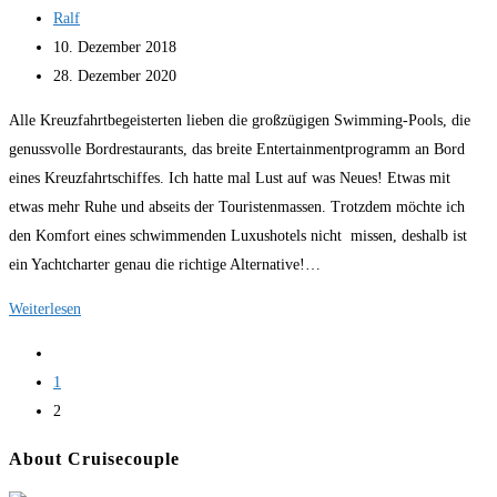
Beitrags-
Ralf
Autor:
Beitrag
10. Dezember 2018
veröffentlicht:
Beitrag
28. Dezember 2020
zuletzt
Alle Kreuzfahrtbegeisterten lieben die großzügigen Swimming-Pools, die
geändert
genussvolle Bordrestaurants, das breite Entertainmentprogramm an Bord
am:
eines Kreuzfahrtschiffes. Ich hatte mal Lust auf was Neues! Etwas mit
etwas mehr Ruhe und abseits der Touristenmassen. Trotzdem möchte ich
den Komfort eines schwimmenden Luxushotels nicht missen, deshalb ist
ein Yachtcharter genau die richtige Alternative!…
Urlaub
Weiterlesen
mal
Zur
anders:
vorherigen
1
Yachtcharter
Seite
2
statt
Kreuzfahrtschiff
About Cruisecouple